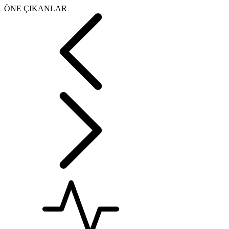
ÖNE ÇIKANLAR
İran: Hürmüz’ün açılm