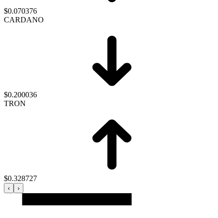
Giriş Yap / Üye Ol
enflasyon
emeklilik
ötv
döviz
otomobil
sağlık