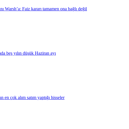
ı Warsh’a: Faiz kararı tamamen ona bağlı değil
nda beş yılın düşük Haziran ayı
 en çok alım satım yaptığı hisseler