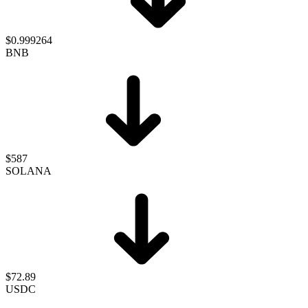
$0.999264
BNB
$587
SOLANA
$72.89
USDC