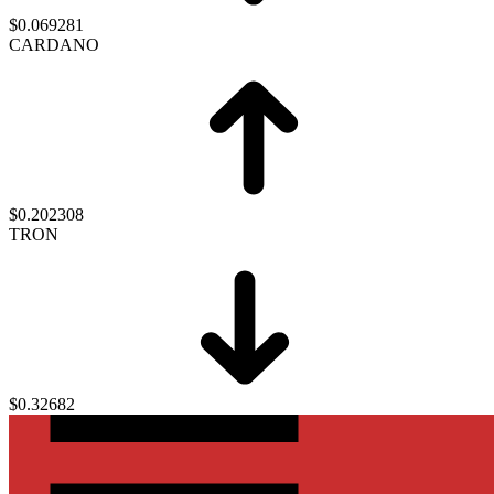
$0.069281
CARDANO
$0.202308
TRON
$0.32682