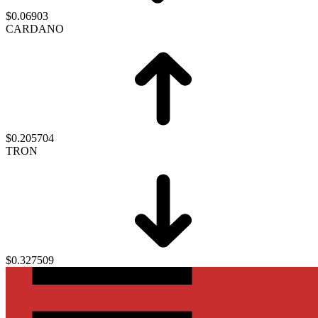
$0.06903
CARDANO
$0.205704
TRON
$0.327509