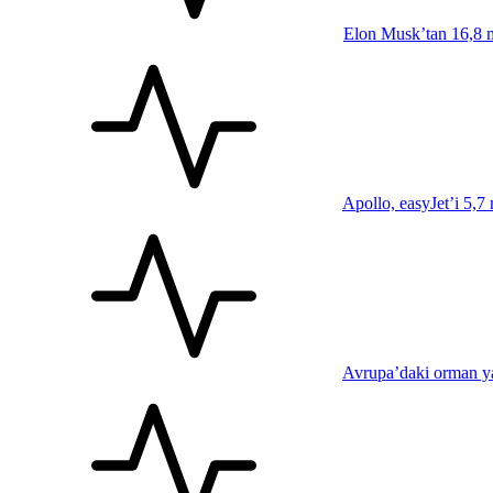
Elon Musk’tan 16,8 mi
Apollo, easyJet’i 5,7 m
Avrupa’daki orman yan