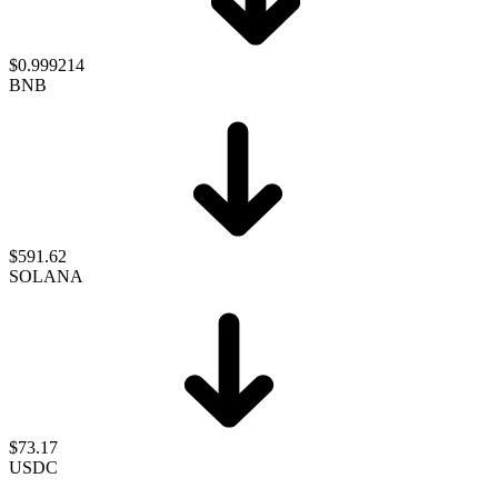
$0.999214
BNB
$591.62
SOLANA
$73.17
USDC