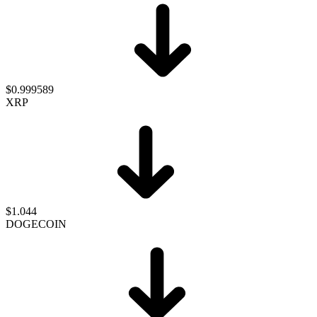
$0.999589
XRP
$1.044
DOGECOIN