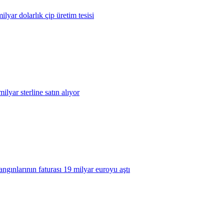
lyar dolarlık çip üretim tesisi
ilyar sterline satın alıyor
gınlarının faturası 19 milyar euroyu aştı