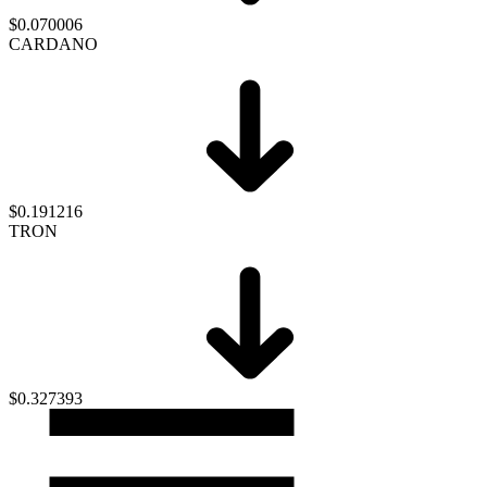
$0.070006
CARDANO
$0.191216
TRON
$0.327393