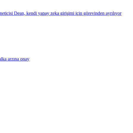
eticisi Dean, kendi yapay zeka girişimi için görevinden ayrılıyor
alka arzına onay