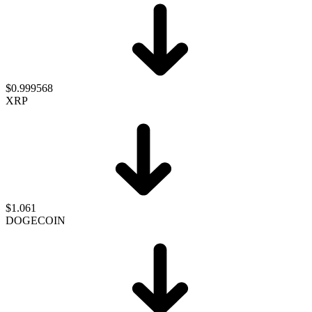
$0.999568
XRP
$1.061
DOGECOIN