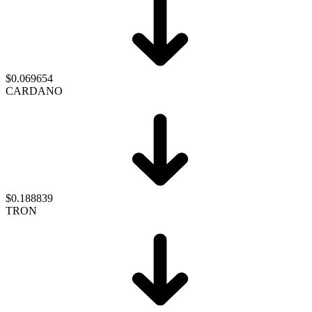
$0.069654
CARDANO
$0.188839
TRON