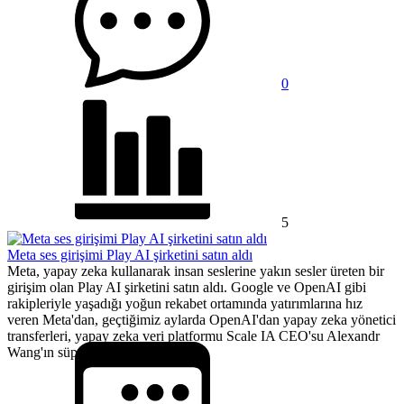
0
5
Meta ses girişimi Play AI şirketini satın aldı
Meta, yapay zeka kullanarak insan seslerine yakın sesler üreten bir
girişim olan Play AI şirketini satın aldı. Google ve OpenAI gibi
rakipleriyle yaşadığı yoğun rekabet ortamında yatırımlarına hız
veren Meta'dan, geçtiğimiz aylarda OpenAI'dan yapay zeka yönetici
transferleri, yapay zeka veri platformu Scale IA CEO'su Alexandr
Wang'ın süper zeka odaklı gruba...