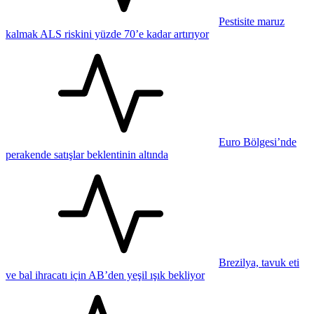
Pestisite maruz
kalmak ALS riskini yüzde 70’e kadar artırıyor
Euro Bölgesi’nde
perakende satışlar beklentinin altında
Brezilya, tavuk eti
ve bal ihracatı için AB’den yeşil ışık bekliyor