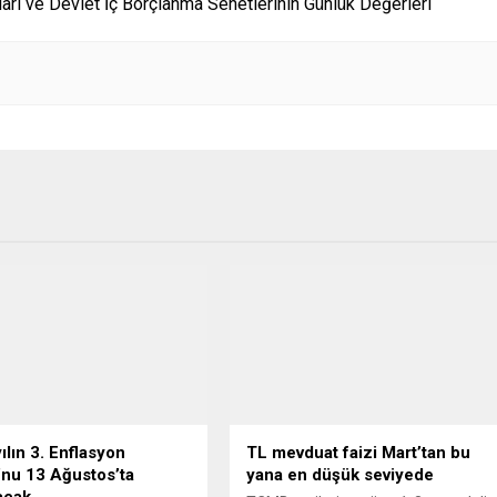
arı ve Devlet İç Borçlanma Senetlerinin Günlük Değerleri
lın 3. Enflasyon
TL mevduat faizi Mart’tan bu
nu 13 Ağustos’ta
yana en düşük seviyede