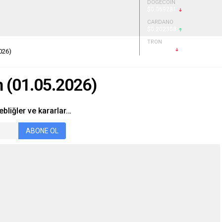
DOGECOIN
$0.069281
CARDANO
$0.202308
TRON
$0.32682
026)
 (01.05.2026)
bliğler ve kararlar…
ABONE OL