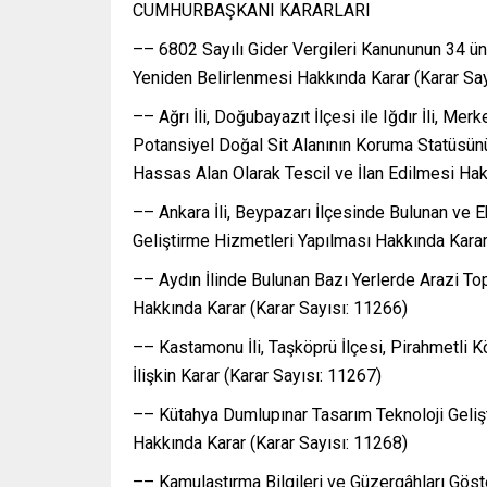
CUMHURBAŞKANI KARARLARI
–– 6802 Sayılı Gider Vergileri Kanununun 34 ün
Yeniden Belirlenmesi Hakkında Karar (Karar Sa
–– Ağrı İli, Doğubayazıt İlçesi ile Iğdır İli, Mer
Potansiyel Doğal Sit Alanının Koruma Statüsün
Hassas Alan Olarak Tescil ve İlan Edilmesi Hak
–– Ankara İli, Beypazarı İlçesinde Bulunan ve Ek
Geliştirme Hizmetleri Yapılması Hakkında Karar
–– Aydın İlinde Bulunan Bazı Yerlerde Arazi Top
Hakkında Karar (Karar Sayısı: 11266)
–– Kastamonu İli, Taşköprü İlçesi, Pirahmetli Köy
İlişkin Karar (Karar Sayısı: 11267)
–– Kütahya Dumlupınar Tasarım Teknoloji Gelişti
Hakkında Karar (Karar Sayısı: 11268)
–– Kamulaştırma Bilgileri ve Güzergâhları Göste