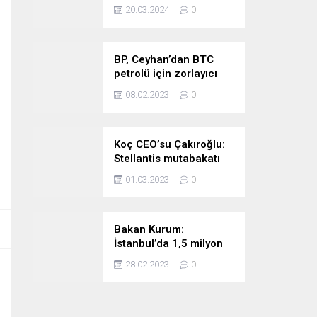
stratejimize sadık
20.03.2024
0
kalacağız
BP, Ceyhan’dan BTC
petrolü için zorlayıcı
sebep ilan etti
08.02.2023
0
Koç CEO’su Çakıroğlu:
Stellantis mutabakatı
Tofaş’ı kıymetli bir
01.03.2023
0
noktaya taşıyor
Bakan Kurum:
İstanbul’da 1,5 milyon
riskli konutu
28.02.2023
0
taşıyacağız