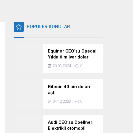
POPÜLER KONULAR
Equinor CEO’su Opedal:
Yılda 6 milyar dolar
harcıyoruz
20.03.2024
0
Bitcoin 40 bin doları
aştı
04.12.2023
0
Audi CEO’su Doellner:
Elektrikli otomobil