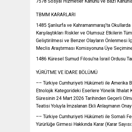
7578 Sosyal Hizmetler Kanunu ve Bazı Kanunla
TBMM KARARLARI
1485 Şanlıurfa ve Kahramanmaraş’ta Okullarda M
Karşılaştıkları Riskler ve Olumsuz Etkilerin Tüm
Geliştirilmesi ve Benzer Olayların Önlenmesi İ
Meclis Araştırması Komisyonuna Üye Seçimine
1486 Küresel Sumud Filosu’na İsrail Ordusu Tar
YÜRÜTME VE İDARE BÖLÜMÜ
–– Türkiye Cumhuriyeti Hükümeti ile Amerika Bi
Etnolojik Kategorideki Eserlere Yönelik İthalat 
Süresinin 24 Mart 2026 Tarihinden Geçerli Olma
Teatisi Yoluyla İmzalanan Ekli Anlaşmanın Onay
–– Türkiye Cumhuriyeti Hükümeti ile Somali F
Yürürlüğe Girmesi Hakkında Karar (Karar Sayısı