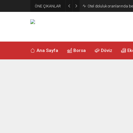
ÖNE ÇIKANLAR
Otel doluluk oranlarında be
Ana Sayfa
Borsa
Döviz
Ek