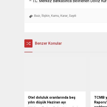
– T.C. Merkez Bankasınca Belirlenen Döviz Kurl
Bazı
İlişkin
Kamu
Karar
Sayılı
,
,
,
,
Benzer Konular
Otel doluluk oranlarında beş
TCMB yı
yılın düşük Haziran ayı
Raporu’