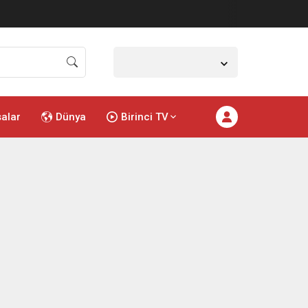
İstanbul,
26
°C
Açık
salar
Dünya
Birinci TV