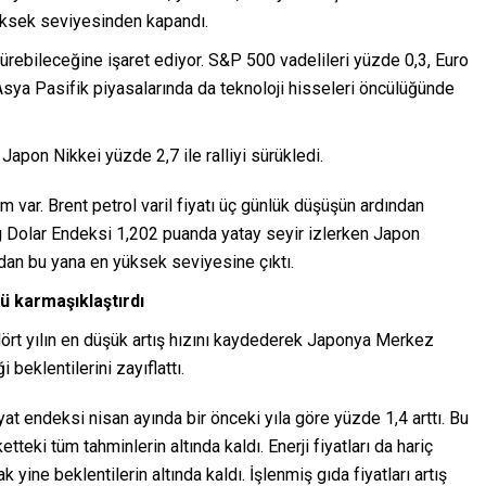
üksek seviyesinden kapandı.
ürebileceğine işaret ediyor. S&P 500 vadelileri yüzde 0,3, Euro
Asya Pasifik piyasalarında da teknoloji hisseleri öncülüğünde
pon Nikkei yüzde 2,7 ile ralliyi sürükledi.
 var. Brent petrol varil fiyatı üç günlük düşüşün ardından
g Dolar Endeksi 1,202 puanda yatay seyir izlerken Japon
dan bu yana en yüksek seviyesine çıktı.
ü karmaşıklaştırdı
ört yılın en düşük artış hızını kaydederek Japonya Merkez
beklentilerini zayıflattı.
yat endeksi nisan ayında bir önceki yıla göre yüzde 1,4 arttı. Bu
eki tüm tahminlerin altında kaldı. Enerji fiyatları da hariç
 yine beklentilerin altında kaldı. İşlenmiş gıda fiyatları artış