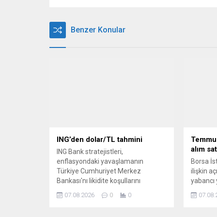
Benzer Konular
ING’den dolar/TL tahmini
Temmuz
alım sat
ING Bank stratejistleri,
enflasyondaki yavaşlamanın
Borsa İ
Türkiye Cumhuriyet Merkez
ilişkin a
Bankası'nı likidite koşullarını
yabancı 
gevşetmeye yöneltmesi
satım yap
07.08.2026
0
0
07.08.
durumunda Türk lirasının dolar
sıralandı
karşısında değer kaybedebileceğini