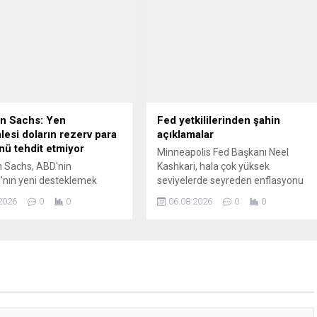
n Sachs: Yen
Fed yetkililerinden şahin
esi doların rezerv para
açıklamalar
nü tehdit etmiyor
Minneapolis Fed Başkanı Neel
 Sachs, ABD'nin
Kashkari, hala çok yüksek
'nın yeni desteklemek
seviyelerde seyreden enflasyonu
 gerçekleştirdiği ortak
dizginlemek için ABD merkez
2026
0
0
06.08.2026
0
0
dahalesinin doların küresel
bankasının faiz oranlarını şimdiden
para konumunu
kademeli olarak artırmaya
acağı yönündeki görüşlere
başlaması gerektiğini söyledi.
ğını açıkladı.