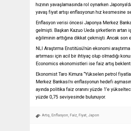
hızının yavaşlamasında rol oynarken Japonya’da 
yavaş fiyat artışı enflasyonun hız kesmesine s
Enflasyon verisi öncesi Japonya Merkez Bankası’
gelmişti. Başkan Kazuo Ueda şirketlerin artan 
eğiliminin arttığına dikkat çekmişti. Ancak son e
NLI Araştırma Enstitüsü’nün ekonomi araştırma b
artırması için acil bir ihtiyaç olup olmadığı ko
Economics ekonomistleri ise faiz artış beklenti
Ekonomist Taro Kimura “Yükselen petrol fiyatl
Merkez Bankası’nı enflasyonun hedefi aşmasına
ayında politika faiz oranını yüzde 1’e yükseltec
yüzde 0,75 seviyesinde bulunuyor.
Artış
Enflasyon
Faiz
Fiyat
Japon
,
,
,
,