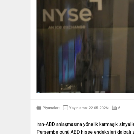
Piyasalar
Yayınlama: 22.05.2026
6
İran-ABD anlaşmasına yönelik karmaşık sinyaller
Perşembe günü ABD hisse endeksleri dalgalı se