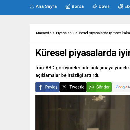
Ana Sayfa
Borsa
Döviz
Ek
Anasayfa
Piyasalar
Küresel piyasalarda iyimser kal
Küresel piyasalarda iy
İran-ABD görüşmelerinde anlaşmaya yönelik o
açıklamalar belirsizliği arttırdı.
Paylaş
Tweetle
Gönder