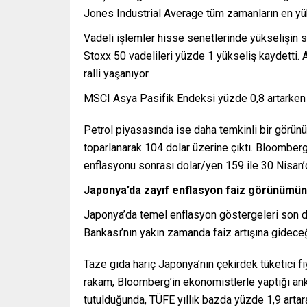
Jones Industrial Average tüm zamanların en y
Vadeli işlemler hisse senetlerinde yükselişin s
Stoxx 50 vadelileri yüzde 1 yükseliş kaydetti. 
ralli yaşanıyor.
MSCI Asya Pasifik Endeksi yüzde 0,8 artarken Ja
Petrol piyasasında ise daha temkinli bir görünüm
toparlanarak 104 dolar üzerine çıktı. Bloomber
enflasyonu sonrası dolar/yen 159 ile 30 Nisan’
Japonya’da zayıf enflasyon faiz görünümün
Japonya’da temel enflasyon göstergeleri son d
Bankası’nın yakın zamanda faiz artışına gideceği 
Taze gıda hariç Japonya’nın çekirdek tüketici fi
rakam, Bloomberg’in ekonomistlerle yaptığı ankett
tutulduğunda, TÜFE yıllık bazda yüzde 1,9 artarak