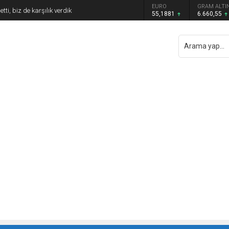
DOLAR
EURO
GRAM ALTI
tti, biz de karşılık verdik
47,7111
55,1881
6.660,55