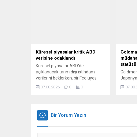
öngördü.
Küresel piyasalar kritik ABD
Goldma
verisine odaklandı
müdahal
statüsü
Küresel piyasalar ABD'de
açıklanacak tarım dışı istihdam
Goldman
verilerini beklerken, bir Fed üyesi
Japonya
daha yüksek enflasyon konusunda
amacıyla
07.08.2026
0
0
07.08.
endişesini dile getirdi.
döviz mü
rezerv 
zayıflat
katılmadı
Bir Yorum Yazın