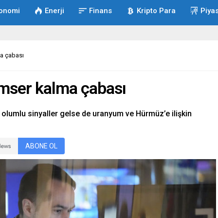
onomi
Enerji
Finans
Kripto Para
Piya
ma çabası
imser kalma çabası
lumlu sinyaller gelse de uranyum ve Hürmüz’e ilişkin
ABONE OL