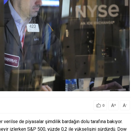
A
A
+
-
0
 verilse de piyasalar şimdilik bardağın dolu tarafına bakıyor.
yir izlerken S&P 500, yüzde 0,2 ile yükselişini sürdürdü. Dow