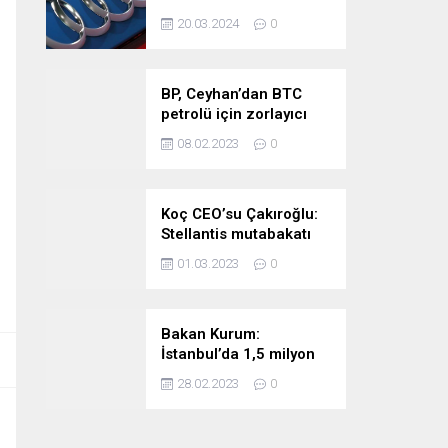
stratejimize sadık
20.03.2024
0
kalacağız
BP, Ceyhan’dan BTC
petrolü için zorlayıcı
sebep ilan etti
08.02.2023
0
Koç CEO’su Çakıroğlu:
Stellantis mutabakatı
Tofaş’ı kıymetli bir
01.03.2023
0
noktaya taşıyor
Bakan Kurum:
İstanbul’da 1,5 milyon
riskli konutu
28.02.2023
0
taşıyacağız