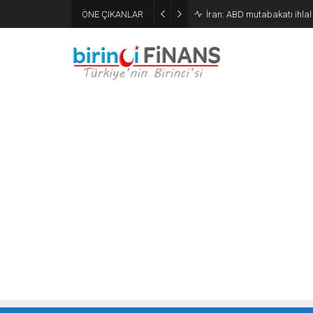
ÖNE ÇIKANLAR
İran: ABD mutabakatı ihlal e