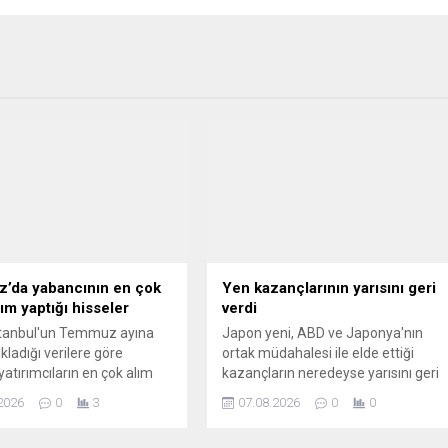
’da yabancının en çok
Yen kazançlarının yarısını geri
ım yaptığı hisseler
verdi
stanbul'un Temmuz ayına
Japon yeni, ABD ve Japonya'nın
çıkladığı verilere göre
ortak müdahalesi ile elde ettiği
yatırımcıların en çok alım
kazançların neredeyse yarısını geri
tığı hisseler şöyle
verirken, yetkililerin piyasaya
2026
0
3
07.08.2026
0
0
:
yeniden müdahale edebileceği
yönündeki spekülasyonlar arttı.