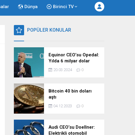
salar
Dünya
Birinci TV
POPÜLER KONULAR
Equinor CEO’su Opedal:
Yılda 6 milyar dolar
harcıyoruz
20.03.2024
0
Bitcoin 40 bin doları
aştı
04.12.2023
0
Audi CEO’su Doellner:
Elektrikli otomobil