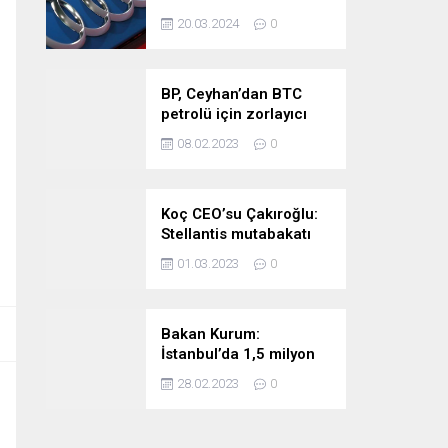
stratejimize sadık
20.03.2024
0
kalacağız
BP, Ceyhan’dan BTC
petrolü için zorlayıcı
sebep ilan etti
08.02.2023
0
Koç CEO’su Çakıroğlu:
Stellantis mutabakatı
Tofaş’ı kıymetli bir
01.03.2023
0
noktaya taşıyor
Bakan Kurum:
İstanbul’da 1,5 milyon
riskli konutu
28.02.2023
0
taşıyacağız