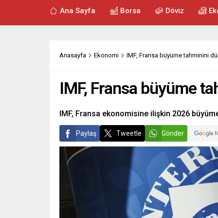
Ana Sayfa
Borsa
Döviz
Ek
Anasayfa
Ekonomi
IMF, Fransa büyüme tahminini d
IMF, Fransa büyüme ta
IMF, Fransa ekonomisine ilişkin 2026 büyüme
Paylaş
Tweetle
Gönder