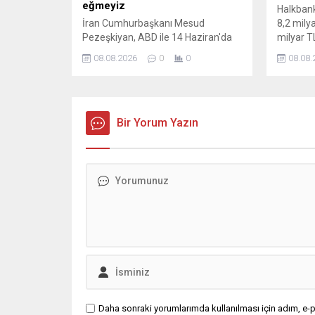
eğmeyiz
Halkbank
İran Cumhurbaşkanı Mesud
8,2 mily
Pezeşkiyan, ABD ile 14 Haziran'da
milyar T
varılan mutabakatın uygulanmasını
aştı
08.08.2026
0
0
08.08.
desteklediklerini belirterek
diplomatik çözümden yana
olduklarını söyledi.
Bir Yorum Yazın
Daha sonraki yorumlarımda kullanılması için adım, e-p