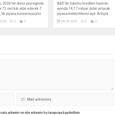
, 2026'nın ikinci çeyreğinde
ABD'de tüketici kredileri haziran
ar TL net kâr elde ederek 7
ayında 14,17 milyar dolar artarak
L'lik piyasa konsensüsünü
piyasa beklentilerini aştı. Artışta
kredi kartı harcamaları ile otomobil
2026
0
0
08.08.2026
0
0
ve öğrenci kredilerindeki yükseliş
etkili oldu.
osta adresim ve site adresim bu tarayıcıya kaydedilsin.