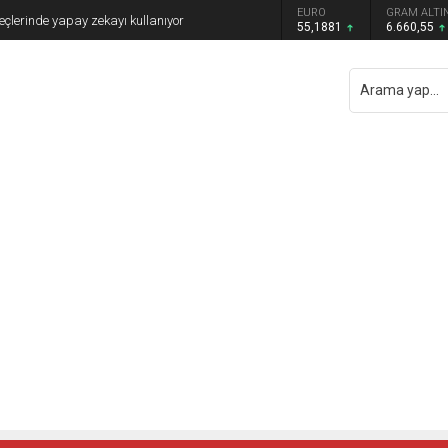
DOLAR
EURO
GRAM ALTI
eçlerinde yapay zekayı kullanıyor
47,7111
55,1881
6.660,55