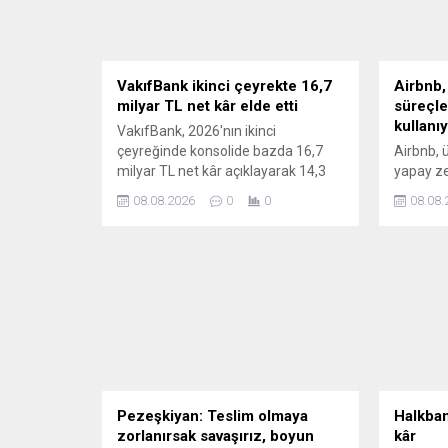
VakıfBank ikinci çeyrekte 16,7
Airbnb,
milyar TL net kâr elde etti
süreçle
kullanı
VakıfBank, 2026'nın ikinci
çeyreğinde konsolide bazda 16,7
Airbnb, 
milyar TL net kâr açıklayarak 14,3
yapay ze
milyar TL'lik piyasa konsensüsünü
yararlan
08.08.2026
0
0
08.08.
aştı; net kâr yıllık bazda yüzde 32
Brian Ch
artarken, çeyreklik bazda yüzde
şirketin b
2'lik sınırlı bir gerileme kaydetti.
aşamasın
sunulmas
yüzde 60
açıkladı.
Pezeşkiyan: Teslim olmaya
Halkban
zorlanırsak savaşırız, boyun
kâr