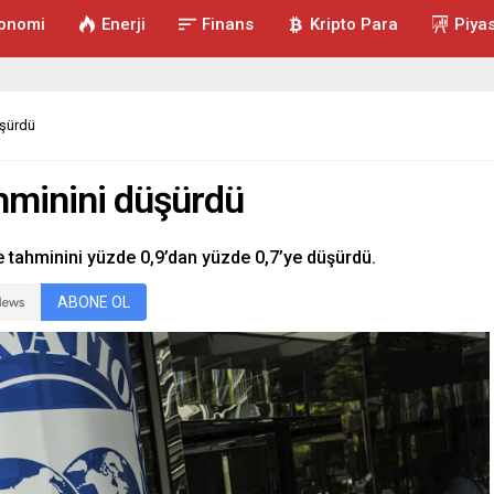
onomi
Enerji
Finans
Kripto Para
Piya
üşürdü
hminini düşürdü
 tahminini yüzde 0,9’dan yüzde 0,7’ye düşürdü.
ABONE OL