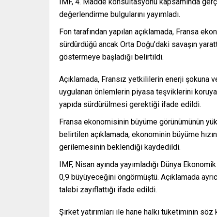
IMF, 4. Madde konsültasyonu kapsamında gerçek
değerlendirme bulgularını yayımladı.
Fon tarafından yapılan açıklamada, Fransa ekon
sürdürdüğü ancak Orta Doğu’daki savaşın yarattı
göstermeye başladığı belirtildi.
Açıklamada, Fransız yetkililerin enerji şokuna 
uygulanan önlemlerin piyasa teşviklerini koruyan
yapıda sürdürülmesi gerektiği ifade edildi.
Fransa ekonomisinin büyüme görünümünün yükse
belirtilen açıklamada, ekonominin büyüme hızın
gerilemesinin beklendiği kaydedildi.
IMF, Nisan ayında yayımladığı Dünya Ekonomik
0,9 büyüyeceğini öngörmüştü. Açıklamada ayrıca,
talebi zayıflattığı ifade edildi.
Şirket yatırımları ile hane halkı tüketiminin sö