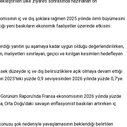
leştirilen ülke ziyareti sonrasında hazırlanan ön
omisinin iç ve dış şoklara rağmen 2025 yılında ılımlı büyümesini
ğı yeni baskıların ekonomik faaliyetler üzerinde etkisini
verdiği yanıtın şu aşamaya kadar uygun olduğu değerlendirilirken,
, maliyetleri sınırlayan, geçici ve kırılgan kesimleri hedefleyen
k düzeyde iç ve dış belirsizliklere açık olmaya devam ettiği
ın 2025’teki yüzde 0,9 seviyesinden 2026 yılında yüzde 0,7’ye
 Görünüm Raporu’nda Fransa ekonomisinin 2026 yılında yüzde
 Orta Doğu’daki savaşın enflasyonist baskıları artırırken iç
z konusu şok nedeniyle yavaşlamasının beklendiği belirtilen