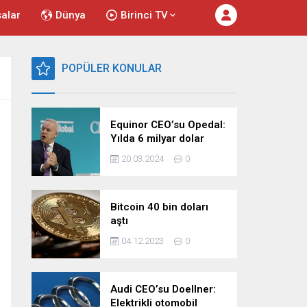
salar
Dünya
Birinci TV
POPÜLER KONULAR
Equinor CEO’su Opedal:
Yılda 6 milyar dolar
harcıyoruz
20.03.2024
0
Bitcoin 40 bin doları
aştı
04.12.2023
0
Audi CEO’su Doellner:
Elektrikli otomobil