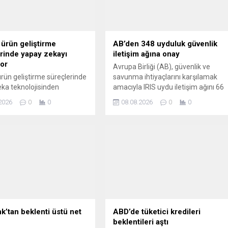
 ürün geliştirme
AB’den 348 uyduluk güvenlik
rinde yapay zekayı
iletişim ağına onay
yor
Avrupa Birliği (AB), güvenlik ve
ürün geliştirme süreçlerinde
savunma ihtiyaçlarını karşılamak
ka teknolojisinden
amacıyla IRIS uydu iletişim ağını 66
ıyor. Kurucu ortak ve CEO
yeni uyduyla genişleterek toplam
2026
0
0
08.08.2026
0
0
esky, yapay zeka sayesinde
348 uydudan oluşan bir sistem
ir özelliğinin fikir
kuracak.
dan nihai olarak kullanıma
ına kadar geçen süreyi
 oranında kısalttığını
k’tan beklenti üstü net
ABD’de tüketici kredileri
beklentileri aştı