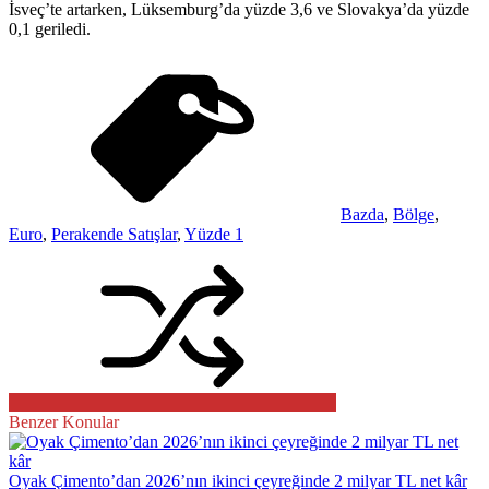
İsveç’te artarken, Lüksemburg’da yüzde 3,6 ve Slovakya’da yüzde
0,1 geriledi.
Bazda
,
Bölge
,
Euro
,
Perakende Satışlar
,
Yüzde 1
Benzer Konular
Oyak Çimento’dan 2026’nın ikinci çeyreğinde 2 milyar TL net kâr