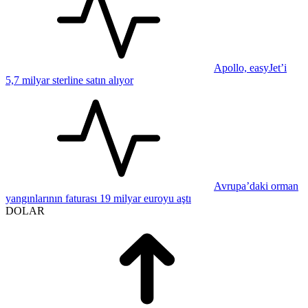
Apollo, easyJet’i
5,7 milyar sterline satın alıyor
Avrupa’daki orman
yangınlarının faturası 19 milyar euroyu aştı
DOLAR