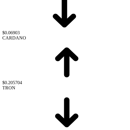
$0.06903
CARDANO
$0.205704
TRON