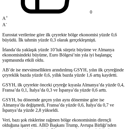
0
+
A
-
A
Eurostat verilerine göre ilk çeyrekte bölge ekonomisi yüzde 0,6
büyüdü. İlk tahmin yüzde 0,3 olarak gerçekleşmişti.
İrlanda’da yaklaşık yüzde 10’luk sürpriz büyüme ve Almanya
ekonomisindeki büyüme, Euro Bölgesi’nin yıla iyi başlangıç
yapmasında etkili oldu.
AB’de ise mevsimsellikten arındırılmış GSYH, yılın ilk çeyreğinde
çeyreklik bazda yüzde 0,6, yıllık bazda yüzde 1,6 artış kaydetti.
GSYH, ilk çeyrekte önceki çeyreğe kıyasla Almanya’da yüzde 0,4,
Fransa’da 0,1, İtalya’da 0,3 ve İspanya’da yüzde 0,6 arttı.
GSYH, bu dönemde geçen yılın aynı dönemine göre ise
Almanya’da değişmedi, Fransa’da yüzde 0,6, İtalya’da 0,7 ve
İspanya’da yüzde 2,8 yükseldi.
Veri, bazı şok risklerine rağmen bölge ekonomisinin dirençli
olduğuna işaret etti. ABD Başkanı Trump, Avrupa Birliği’nden