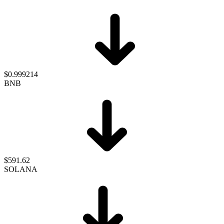
$0.999214
BNB
$591.62
SOLANA