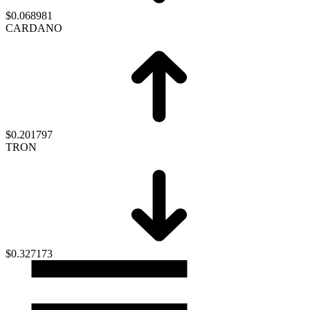
$0.068981
CARDANO
$0.201797
TRON
$0.327173