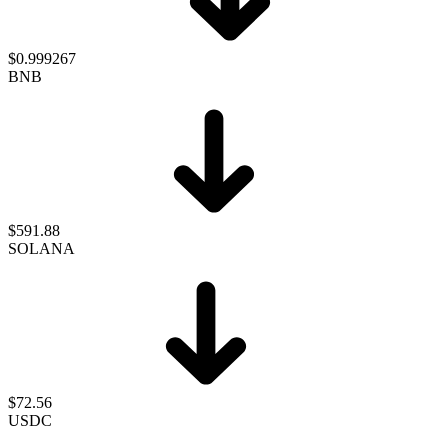
$0.999267
BNB
$591.88
SOLANA
$72.56
USDC