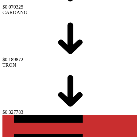
$0.070325
CARDANO
$0.189872
TRON
$0.327783