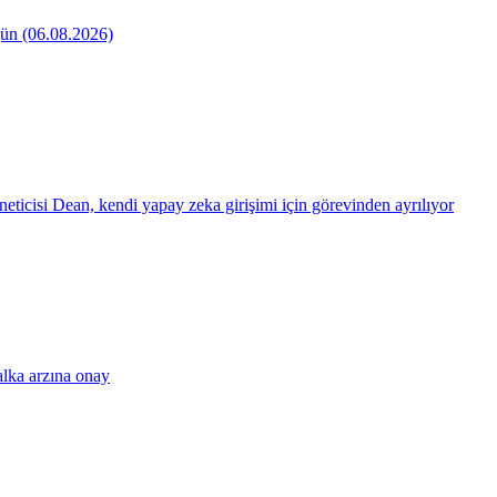
ün (06.08.2026)
eticisi Dean, kendi yapay zeka girişimi için görevinden ayrılıyor
alka arzına onay