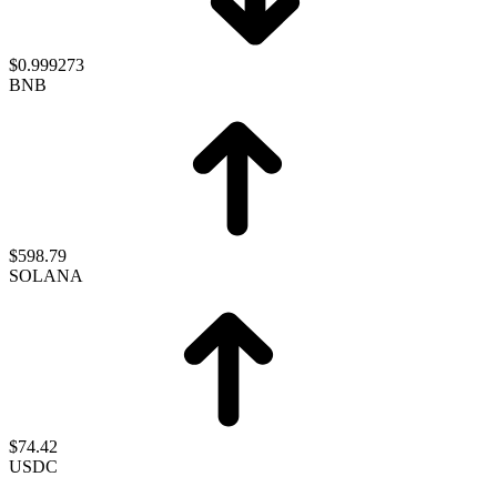
$0.999273
BNB
$598.79
SOLANA
$74.42
USDC