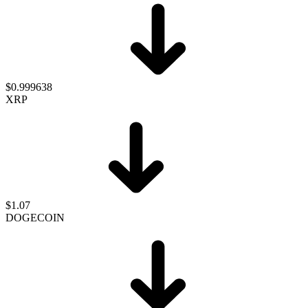
$0.999638
XRP
$1.07
DOGECOIN