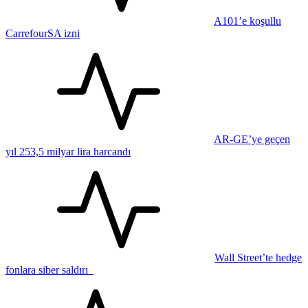
A101’e koşullu
CarrefourSA izni
AR-GE’ye geçen
yıl 253,5 milyar lira harcandı
Wall Street’te hedge
fonlara siber saldırı