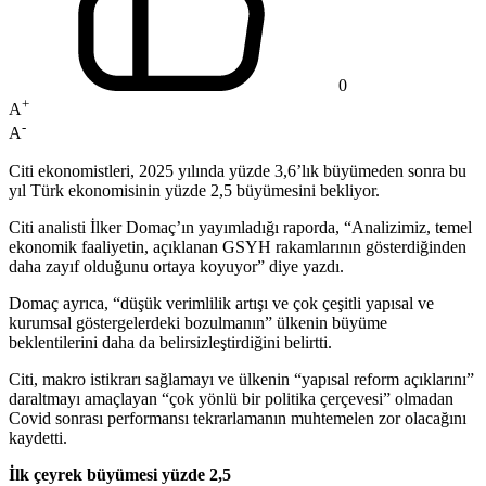
0
+
A
-
A
Citi ekonomistleri, 2025 yılında yüzde 3,6’lık büyümeden sonra bu
yıl Türk ekonomisinin yüzde 2,5 büyümesini bekliyor.
Citi analisti İlker Domaç’ın yayımladığı raporda, “Analizimiz, temel
ekonomik faaliyetin, açıklanan GSYH rakamlarının gösterdiğinden
daha zayıf olduğunu ortaya koyuyor” diye yazdı.
Domaç ayrıca, “düşük verimlilik artışı ve çok çeşitli yapısal ve
kurumsal göstergelerdeki bozulmanın” ülkenin büyüme
beklentilerini daha da belirsizleştirdiğini belirtti.
Citi, makro istikrarı sağlamayı ve ülkenin “yapısal reform açıklarını”
daraltmayı amaçlayan “çok yönlü bir politika çerçevesi” olmadan
Covid sonrası performansı tekrarlamanın muhtemelen zor olacağını
kaydetti.
İlk çeyrek büyümesi yüzde 2,5