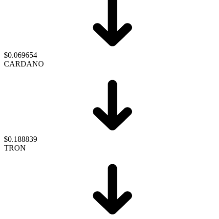
$0.069654
CARDANO
$0.188839
TRON