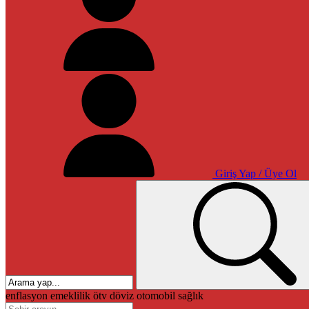
Giriş Yap / Üye Ol
enflasyon
emeklilik
ötv
döviz
otomobil
sağlık