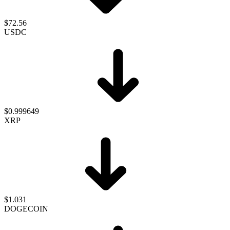
$72.56
USDC
$0.999649
XRP
$1.031
DOGECOIN