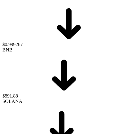
$0.999267
BNB
$591.88
SOLANA