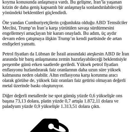
koyma konusunda anlaşmaya vardı. Bu gelişme, İran’la yaşanan
krizin de daha geniş kapsamlı bir anlaşmayla sonlandırılabileceği
yönündeki beklentileri güçlendirdi.
Öte yandan Cumhuriyetçilerin çoğunlukta olduğu ABD Temsilciler
Meclisi, Trump’ın İran’a karşı yürütülen savaşı sürdürmesini
engellemeyi amaçlayan bir kararı onayladı. Bu adım, üç aydır
devam eden çatışmaya ilişkin Trump’ın kendi partisinde de artan
endişeleri yansıttı.
Petrol fiyatları da Lübnan ile İsrail arasındaki ateşkesin ABD ile İran
arasında bir barış anlaşmasına zemin hazırlayabileceği beklentisiyle
perşembe günü erken saatlerde geriledi. Yüksek petrol fiyatları
enflasyonu hızlandırarak faiz oranlarının daha uzun süre yüksek
kalmasına neden olabilir. Altın enflasyona karşı korunma aracı
olarak görülse de, yüksek faiz oranları faiz getirisi olmayan değerli
metal üzerinde baskı oluşturuyor.
Diğer değerli metallerde ise spot gümüş yüzde 0,6 yükselişle ons
başına 73,13 dolara, platin yüzde 0,7 artışla 1.872,11 dolara ve
paladyum yüzde 0,9 yükselişle 1.313,51 dolara çıktı.