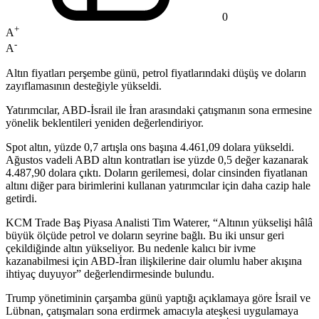
0
+
A
-
A
Altın fiyatları perşembe günü, petrol fiyatlarındaki düşüş ve doların
zayıflamasının desteğiyle yükseldi.
Yatırımcılar, ABD-İsrail ile İran arasındaki çatışmanın sona ermesine
yönelik beklentileri yeniden değerlendiriyor.
Spot altın, yüzde 0,7 artışla ons başına 4.461,09 dolara yükseldi.
Ağustos vadeli ABD altın kontratları ise yüzde 0,5 değer kazanarak
4.487,90 dolara çıktı. Doların gerilemesi, dolar cinsinden fiyatlanan
altını diğer para birimlerini kullanan yatırımcılar için daha cazip hale
getirdi.
KCM Trade Baş Piyasa Analisti Tim Waterer, “Altının yükselişi hâlâ
büyük ölçüde petrol ve doların seyrine bağlı. Bu iki unsur geri
çekildiğinde altın yükseliyor. Bu nedenle kalıcı bir ivme
kazanabilmesi için ABD-İran ilişkilerine dair olumlu haber akışına
ihtiyaç duyuyor” değerlendirmesinde bulundu.
Trump yönetiminin çarşamba günü yaptığı açıklamaya göre İsrail ve
Lübnan, çatışmaları sona erdirmek amacıyla ateşkesi uygulamaya