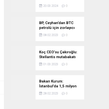
stratejimize sadık
20.03.2024
0
kalacağız
BP, Ceyhan’dan BTC
petrolü için zorlayıcı
sebep ilan etti
08.02.2023
0
Koç CEO’su Çakıroğlu:
Stellantis mutabakatı
Tofaş’ı kıymetli bir
01.03.2023
0
noktaya taşıyor
Bakan Kurum:
İstanbul’da 1,5 milyon
riskli konutu
28.02.2023
0
taşıyacağız