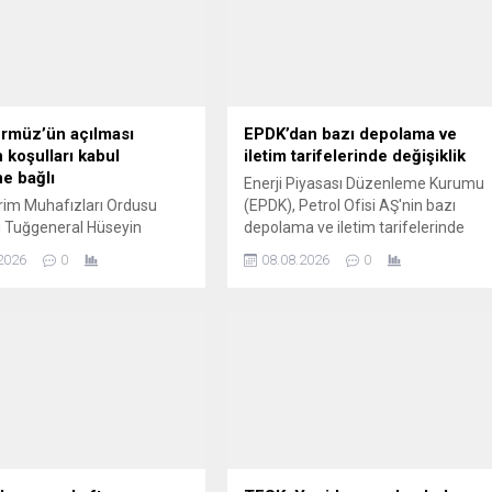
ürmüz’ün açılması
EPDK’dan bazı depolama ve
 koşulları kabul
iletim tarifelerinde değişiklik
e bağlı
Enerji Piyasası Düzenleme Kurumu
rim Muhafızları Ordusu
(EPDK), Petrol Ofisi AŞ'nin bazı
 Tuğgeneral Hüseyin
depolama ve iletim tarifelerinde
 Hürmüz Boğazı'nın
değişikliğe gitti.
2026
0
08.08.2026
0
açılmasının İran'ın
iği mekanizma ve koşulların
fından kabul edilmesine
duğunu söyledi.