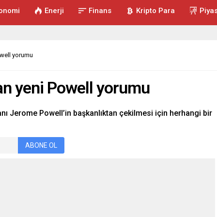
onomi
Enerji
Finans
Kripto Para
Piya
well yorumu
n yeni Powell yorumu
ı Jerome Powell’in başkanlıktan çekilmesi için herhangi bir
ABONE OL