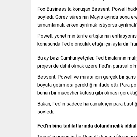
Fox Business’ta konuşan Bessent, Powell hakkın
söyledi. Görev süresinin Mayıs ayında sona ere
tamamlamalı, erken ayrılmak istiyorsa ayrılmalı
Powell, yönetimin tarife artışlarının enflasyoni
konusunda Fed’e öncülük ettiği için aylardır Trum
Bu ay bazı Cumhuriyetçiler, Fed binalarının maliy
projesi de dahil olmak üzere Fed’in parasal olm
Bessent, Powell ve mirası için gerçek bir şans 
boyuta getirmesi gerektiğini ifade etti. Para po
bunun bir mücevher kutusu gibi olması gerektiği
Bakan, Fed’in sadece harcamak için para bastığı
söyledi.
Fed’in bina tadilatlarında dolandırıcılık iddial
Trump’ın geçen hafta Powell’ı kovma fikrini gö