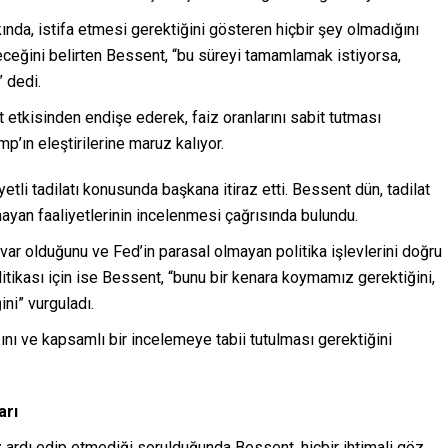
da, istifa etmesi gerektiğini gösteren hiçbir şey olmadığını
ceğini belirten Bessent, “bu süreyi tamamlamak istiyorsa,
” dedi.
st etkisinden endişe ederek, faiz oranlarını sabit tutması
p’ın eleştirilerine maruz kalıyor.
etli tadilatı konusunda başkana itiraz etti. Bessent dün, tadilat
ayan faaliyetlerinin incelenmesi çağrısında bulundu.
var olduğunu ve Fed’in parasal olmayan politika işlevlerini doğru
litikası için ise Bessent, “bunu bir kenara koymamız gerektiğini,
ni” vurguladı.
nı ve kapsamlı bir incelemeye tabii tutulması gerektiğini
arı
z ardı edip etmediği sorulduğunda Bessent, hiçbir ihtimali göz