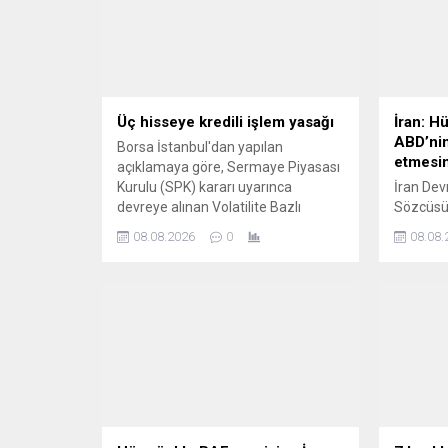
Üç hisseye kredili işlem yasağı
İran: H
ABD’nin
Borsa İstanbul'dan yapılan
etmesin
açıklamaya göre, Sermaye Piyasası
Kurulu (SPK) kararı uyarınca
İran Dev
devreye alınan Volatilite Bazlı
Sözcüsü
Tedbir Sistemi (VBTS) kapsamında;
Muhibbi,
08.08.2026
0
08.08.
Işıklar Enerji ve Yapı Holding, CW
yeniden 
Enerji ve Hedef Holding paylarına bir
belirled
ay boyunca kredili işlem yasağı
ABD tara
geldi.
bağlı ol