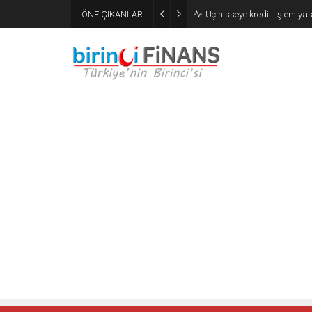
ÖNE ÇIKANLAR
Üç hisseye kredili işlem ya