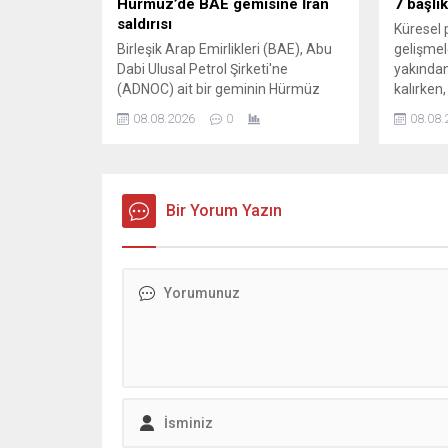
Hürmüz’de BAE gemisine İran
7 başlı
saldırısı
Küresel 
Birleşik Arap Emirlikleri (BAE), Abu
gelişmele
Dabi Ulusal Petrol Şirketi'ne
yakından
(ADNOC) ait bir geminin Hürmüz
kalırken
Boğazı'nda İran'ın füzeli saldırısına
enflasyon
08.08.2026
0
08.08.
maruz kaldığını açıkladı.
Bir Yorum Yazın