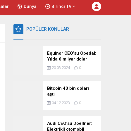
salar
Dünya
Birinci TV
POPÜLER KONULAR
Equinor CEO’su Opedal:
Yılda 6 milyar dolar
harcıyoruz
20.03.2024
0
Bitcoin 40 bin doları
aştı
04.12.2023
0
Audi CEO’su Doellner:
Elektrikli otomobil