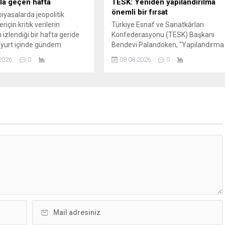
kla geçen hafta
TESK: Yeniden yapılandırılma
önemli bir fırsat
piyasalarda jeopolitik
riçin kritik verilerin
Türkiye Esnaf ve Sanatkârları
 izlendiği bir hafta geride
Konfederasyonu (TESK) Başkanı
, yurt içinde gündem
Bendevi Palandöken, "Yapılandırma
 verileri izlendi.
gerçekten önemli bir fırsat. 25
2026
0
08.08.2026
0
günde 228 bin başvuru yapıldı. Yani
bu meblağı 206 milyar lira borcun
ödeme planına alındığını da
gösteriyor" dedi.