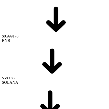
$0.999178
BNB
$589.88
SOLANA