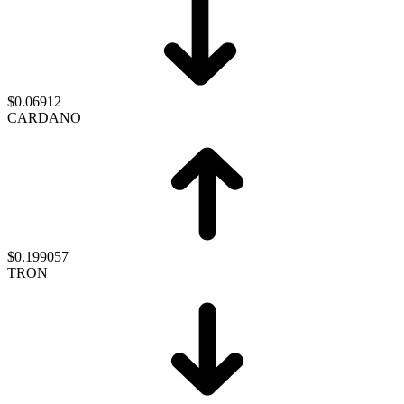
$0.06912
CARDANO
$0.199057
TRON