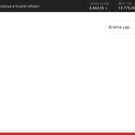
DOLAR
EURO
GRAM ALTIN
BIST 100
onezya e-ticaret rehberi
47,7111
55,1881
6.660,55
13.779,3