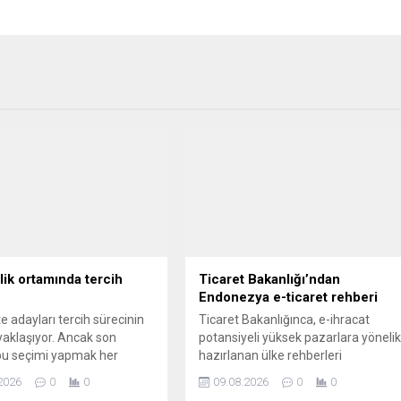
zlik ortamında tercih
Ticaret Bakanlığı’ndan
Endonezya e-ticaret rehberi
e adayları tercih sürecinin
Ticaret Bakanlığınca, e-ihracat
aklaşıyor. Ancak son
potansiyeli yüksek pazarlara yöneli
 bu seçimi yapmak her
hazırlanan ülke rehberleri
den daha zor. Teknolojik
kapsamında, Endonezya'ya ilişkin
2026
0
0
09.08.2026
0
0
er bugünün mesleklerini
kapsamlı bir rehber yayımlandı.