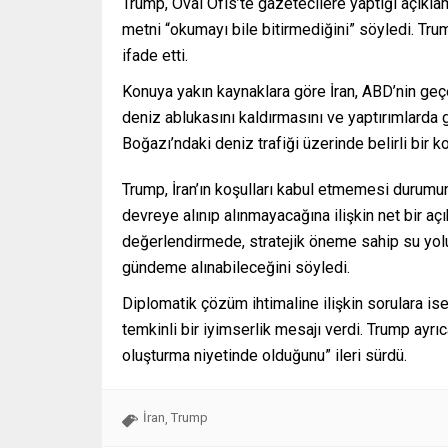
Trump, Oval Ofis’te gazetecilere yaptığı açıklam
metni “okumayı bile bitirmediğini” söyledi. Tr
ifade etti.
Konuya yakın kaynaklara göre İran, ABD’nin geçe
deniz ablukasını kaldırmasını ve yaptırımlarda
Boğazı’ndaki deniz trafiği üzerinde belirli bir 
Trump, İran’ın koşulları kabul etmemesi durum
devreye alınıp alınmayacağına ilişkin net bir 
değerlendirmede, stratejik öneme sahip su yol
gündeme alınabileceğini söyledi.
Diplomatik çözüm ihtimaline ilişkin sorulara i
temkinli bir iyimserlik mesajı verdi. Trump ayrı
oluşturma niyetinde olduğunu” ileri sürdü.
İran
Trump
,