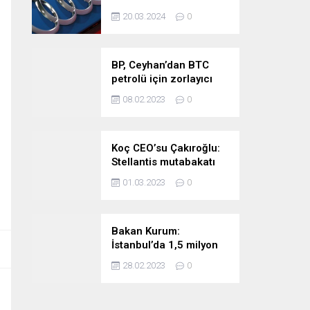
stratejimize sadık
20.03.2024
0
kalacağız
BP, Ceyhan’dan BTC
petrolü için zorlayıcı
sebep ilan etti
08.02.2023
0
Koç CEO’su Çakıroğlu:
Stellantis mutabakatı
Tofaş’ı kıymetli bir
01.03.2023
0
noktaya taşıyor
Bakan Kurum:
İstanbul’da 1,5 milyon
riskli konutu
28.02.2023
0
taşıyacağız