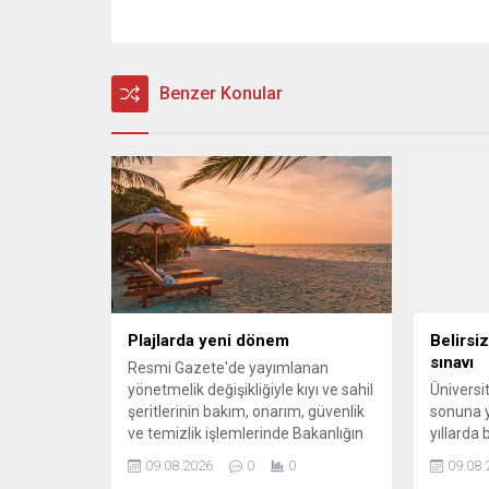
Benzer Konular
Plajlarda yeni dönem
Belirsi
sınavı
Resmi Gazete'de yayımlanan
yönetmelik değişikliğiyle kıyı ve sahil
Üniversit
şeritlerinin bakım, onarım, güvenlik
sonuna y
ve temizlik işlemlerinde Bakanlığın
yıllarda
ilgili birimlerine de yetki verildi.
zamankin
09.08.2026
0
0
09.08.
gelişmel