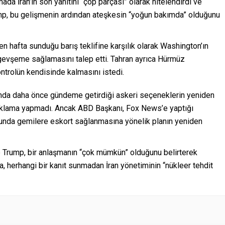
ada İran’ın son yanıtını “çöp parçası” olarak nitelendirdi ve
ump, bu gelişmenin ardından ateşkesin “yoğun bakımda” olduğunu
n hafta sunduğu barış teklifine karşılık olarak Washington’ın
 gevşeme sağlamasını talep etti. Tahran ayrıca Hürmüz
kontrolün kendisinde kalmasını istedi.
unda daha önce gündeme getirdiği askeri seçeneklerin yeniden
açıklama yapmadı. Ancak ABD Başkanı, Fox News’e yaptığı
unda gemilere eskort sağlanmasına yönelik planın yeniden
se Trump, bir anlaşmanın “çok mümkün” olduğunu belirterek
ca, herhangi bir kanıt sunmadan İran yönetiminin “nükleer tehdit