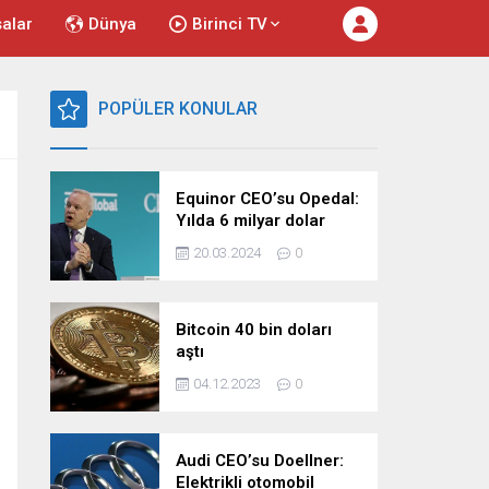
salar
Dünya
Birinci TV
POPÜLER KONULAR
Equinor CEO’su Opedal:
Yılda 6 milyar dolar
harcıyoruz
20.03.2024
0
Bitcoin 40 bin doları
aştı
04.12.2023
0
Audi CEO’su Doellner:
Elektrikli otomobil