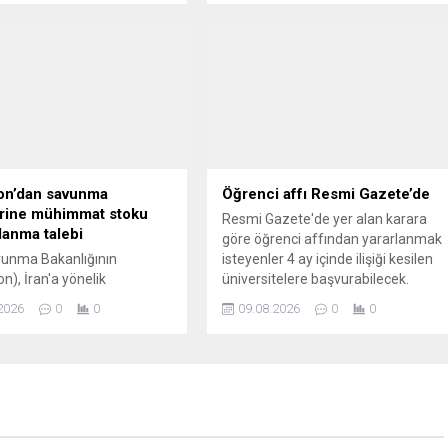
rürken pek çoğunu da
aldırıyor.
on’dan savunma
Öğrenci affı Resmi Gazete’de
erine mühimmat stoku
Resmi Gazete'de yer alan karara
zlanma talebi
göre öğrenci affından yararlanmak
unma Bakanlığının
isteyenler 4 ay içinde ilişiği kesilen
n), İran'a yönelik
üniversitelere başvurabilecek.
arla mühimmat stokunun
2026
0
0
09.08.2026
0
0
ı nedeniyle savunma
şirketlerinden silah üretimi
atını hızlandırmalarını
elirtildi.