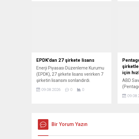
dönüştü
ortadan k
EPDK’dan 27 şirkete lisans
Pentag
şirketl
Enerji Piyasası Düzenleme Kurumu
için hı
(EPDK), 27 şirkete lisans verirken 7
şirketin lisansını sonlandırdı.
ABD Sav
(Pentago
09.08.2026
0
0
saldırıl
09.08.
azalmas
sanayisi 
ve teslim
istediği b
Bir Yorum Yazın