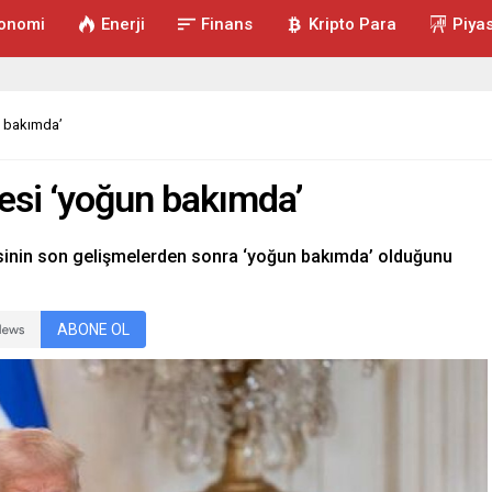
onomi
Enerji
Finans
Kripto Para
Piya
n bakımda’
esi ‘yoğun bakımda’
inin son gelişmelerden sonra ‘yoğun bakımda’ olduğunu
ABONE OL