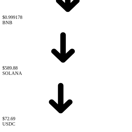
$0.999178
BNB
$589.88
SOLANA
$72.69
USDC