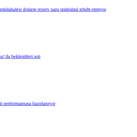
üdahalesi doların rezerv para statüsünü tehdit etmiyor
z’da beklentileri aştı
çlü performansına hazırlanıyor