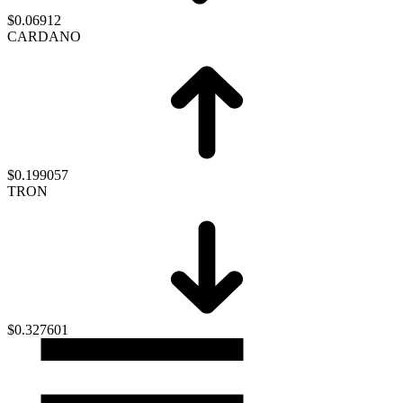
$0.06912
CARDANO
$0.199057
TRON
$0.327601