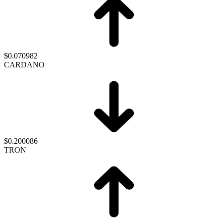
$0.070982
CARDANO
$0.200086
TRON