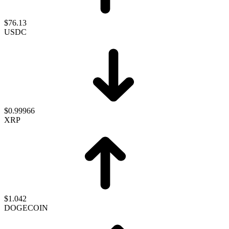
$76.13
USDC
$0.99966
XRP
$1.042
DOGECOIN