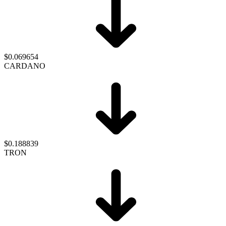
$0.069654
CARDANO
$0.188839
TRON