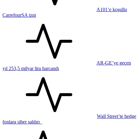
A101’e koşullu
CarrefourSA izni
AR-GE’ye geçen
yıl 253,5 milyar lira harcandı
Wall Street’te hedge
fonlara siber saldırı