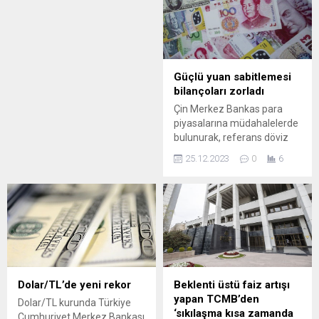
Sahip Çık" sloganıyla
başlattığı "Çöp Toplama
Seferberliğinin" ikinci durağı
Çanakkale oldu. Truva Milli
Parkı Bölgesi'nde
gerçekleştirilen çöp toplama
Güçlü yuan sabitlemesi
etkinliğiyle küçük adımların
bilançoları zorladı
büyük değişimlere yol
Çin Merkez Bankas para
açabileceği bir kez daha
piyasalarına müdahalelerde
gösterildi. Etkinlikte bizzat
bulunurak, referans döviz
yer alan OPET Yönetim
kurunu yuan lehine güçlü
Kurulu Kurucu...
25.12.2023
0
6
düzeylerde sabitledi.
Dolar/TL’de yeni rekor
Beklenti üstü faiz artışı
yapan TCMB’den
Dolar/TL kurunda Türkiye
‘sıkılaşma kısa zamanda
Cumhuriyet Merkez Bankası