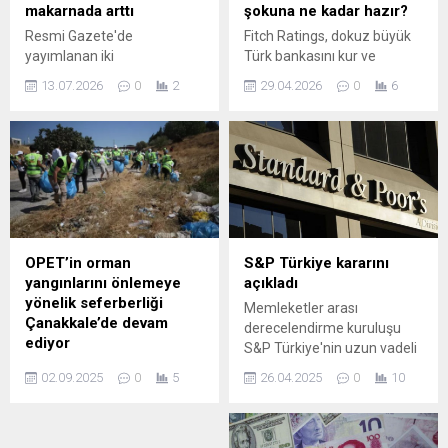
makarnada arttı
şokuna ne kadar hazır?
Resmi Gazete'de
Fitch Ratings, dokuz büyük
yayımlanan iki
Türk bankasını kur ve
Cumhurbaşkanı Kararı ile
takipteki kredi (NPL)
13.07.2026
0
2
29.04.2026
0
6
tarım ve gıda ürünlerinin
risklerine karşı stres testine
ithalat rejiminde önemli
tabi tutarken, sektörün
değişikliklere gidildi. Kuru
genel olarak yeterli sermaye
soğanda gümrük vergisi
tamponlarını koruduğunu
geçici olarak yüzde 5'e
belirtti.
indirilirken, ceviz
ithalatındaki ek mali
yükümlülükler yükseltildi.
Kurutulmuş tatlı biber ve
OPET’in orman
S&P Türkiye kararını
bazı makarna çeşitlerinde
yangınlarını önlemeye
açıkladı
de ithalata karşı koruma
yönelik seferberliği
Memleketler arası
artırıldı.
Çanakkale’de devam
derecelendirme kuruluşu
ediyor
S&P Türkiye'nin uzun vadeli
Doğaya Saygı Projesi'ni ülke
kredi notunu 'BB-'
02.09.2025
0
5
26.04.2025
0
10
çapında bir harekete
düzeyinde tutarken not
dönüştüren OPET'in
görünümünü de "durağan"
"Doğaya Saygı Duy, Çöpe
olarak teyit etti.