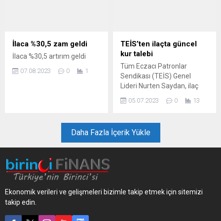
niteliğinde. I. Dünya
Savaşı'ndan sonra ülkenin...
İlaca %30,5 zam geldi
TEİS’ten ilaçta güncel
kur talebi
İlaca %30,5 artırım geldi
Tüm Eczacı Patronlar
07.08.2023
0
1
Sendikası (TEİS) Genel
Lideri Nurten Saydan, ilaç
fiyatlandırmasında dikkate
05.07.2023
0
13
alınan euro kurunun
piyasadaki gerçek kur
düzeyine yükseltilmesini
Daha Fazla İçerik Yükle
talep etti.
Ekonomik verileri ve gelişmeleri bizimle takip etmek için sitemizi
takip edin.