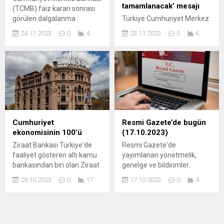
tamamlanacak’ mesajı
(TCMB) faiz kararı sonrası
görülen dalgalanma
Türkiye Cumhuriyet Merkez
sonrasında haftanın son
Bankası (TCMB) siyaset
24.11.2023
0
4
23.11.2023
0
6
süreç gününde yeni rekor
faizini piyasa beklentilerinin
düzey test edildi.
üzerinde 500 baz puan
artışla yüzde 40 düzeyine
çıkardı. Böylece siyaset
faizinde yıllık bileşik faiz
yüzde 49 düzeyine
yükselirken piyasanın 12 ay
sonrası için...
Cumhuriyet
Resmi Gazete’de bugün
ekonomisinin 100’ü
(17.10.2023)
Ziraat Bankası Türkiye'de
Resmi Gazete'de
faaliyet gösteren altı kamu
yayımlanan yönetmelik,
bankasından biri olan Ziraat
genelge ve bildirimler..
Bankası A.Ş., 1863 yılında
29.10.2023
0
17
17.10.2023
0
4
Osmanlı Devleti devrinde
Midhat Paşa tarafından
kurulan Memleket
Sandıkları'nın devamı