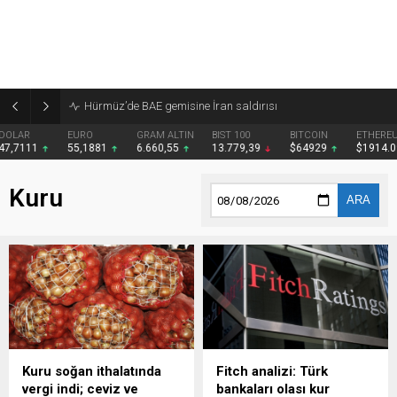
7 başlıkla geçen hafta
EURO
GRAM ALTIN
BIST 100
BITCOIN
ETHEREUM
TET
55,1881
6.660,55
13.779,39
$64929
$1914.09
$0.
Kuru
ARA
Kuru soğan ithalatında
Fitch analizi: Türk
vergi indi; ceviz ve
bankaları olası kur