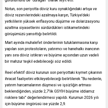
görünümünü de “durağan” olarak teyit etti.
Notun, son periyotta döviz kuru oynaklığındaki artışa ve
döviz rezervlerindeki azalmaya karşın, Türkiye’deki
yetkililerin yüksek enflasyonu düşürme ve dolarizasyonu
azaltma siyasetlerini sürdürdükleri istikametindeki
görüşümüzü yansıttığı belirtildi.
Mart ayında muhalefet önderlerinin tutuklanmasına karşı
yapılan son protestoların, yatırımcı ve hanehalkı inancının
yanı sıra döviz istikrarı ve büyüme açısından uzun vadeli
bir mahzur teşkil edebileceği söz edildi.
Reel efektif döviz kurunun son periyottaki kıymet çıkarının
ihracat faaliyetini etkileyebileceği belirtilerek “Bu nedenle,
yatırım harcamalarının düşmesi ve işsizliğin artması
beklendiğinden, yüzde 2,7’lik GSYİH büyüme iddiamız
risklere tabi” değerlendirmesi yapıldı. Kurumun 2026 yılı
için büyüme öngörüsü ise yüzde 2,9.