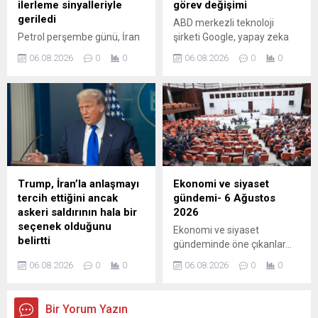
ilerleme sinyalleriyle
görev değişimi
geriledi
ABD merkezli teknoloji
Petrol perşembe günü, İran
şirketi Google, yapay zeka
ile Umman arasında
birimi Google DeepMind'ın
06.08.2026
0
0
06.08.2026
0
0
yürütülen görüşmelerin ABD
üst düzey liderlik
ile İran arasında bir barış
kadrosunda değişikliğe gitti.
anlaşmasının önünü
açabileceği ve Hürmüz
Boğazı'nın yeniden ulaşıma
açılabileceği beklentilerinin
etkisiyle geriledi.
Trump, İran’la anlaşmayı
Ekonomi ve siyaset
tercih ettiğini ancak
gündemi- 6 Ağustos
askeri saldırının hala bir
2026
seçenek olduğunu
Ekonomi ve siyaset
belirtti
gündeminde öne çıkanlar...
ABD Başkanı Donald Trump,
06.08.2026
0
0
06.08.2026
0
0
İran'la bir anlaşma yapmayı
tercih ettiğini ancak
diplomasinin başarısız
Bir Yorum Yazın
olması halinde "güç