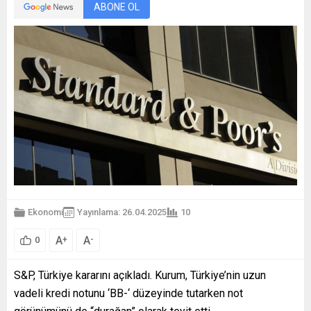
ABONE OL
Ekonomi
Yayınlama: 26.04.2025
10
A
A
+
-
0
S&P, Türkiye kararını açıkladı. Kurum, Türkiye’nin uzun
vadeli kredi notunu ‘BB-‘ düzeyinde tutarken not