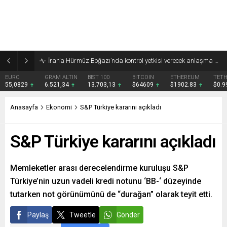
İran’a Hürmüz Boğazı’nda kontrol yetkisi verecek anlaşma masada
EURO
GRAM ALTIN
BIST 100
BITCOIN
ETHEREUM
TET
55,0829
6.521,34
13.703,13
$64609
$1902.83
$0.
Anasayfa
Ekonomi
S&P Türkiye kararını açıkladı
S&P Türkiye kararını açıkladı
Memleketler arası derecelendirme kuruluşu S&P
Türkiye’nin uzun vadeli kredi notunu ‘BB-‘ düzeyinde
tutarken not görünümünü de “durağan” olarak teyit etti.
Paylaş
Tweetle
Gönder