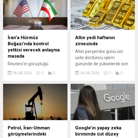
İran’a Hürmüz
Altın yedi haftanın
Boğazı’nda kontrol
zirvesinde
yetkisi verecek anlaşma
Altın perşembe günü üst
masada
üste dördüncü işlem
Reuters'ın görüştüğü
gününde de yükselerek son
kaynaklara göre İran ile
yedi haftanın en yüksek
06.08.2026
0
0
06.08.2026
0
0
Umman arasında müzakere
seviyesine ulaştı.
edilen anlaşma taslağı,
Hürmüz Boğazı üzerinden
Körfez'e giriş yapan
gemilerin kontrolünün
Tahran'a verilmesini
öngörüyor.
Petrol, İran-Umman
Google’ın yapay zeka
görüşmelerindeki
biriminde üst düzey