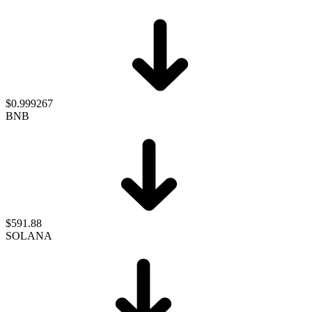
$0.999267
BNB
$591.88
SOLANA