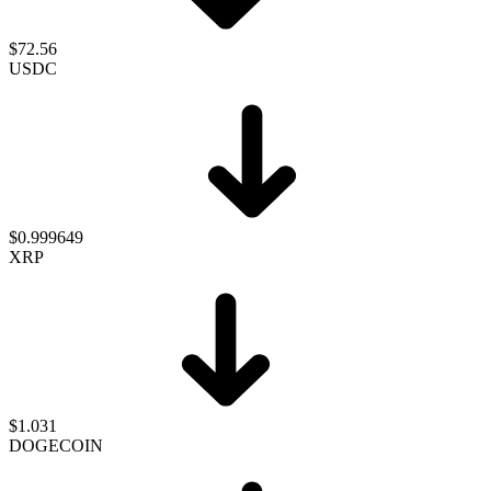
$72.56
USDC
$0.999649
XRP
$1.031
DOGECOIN