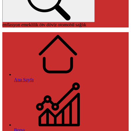
enflasyon
emeklilik
ötv
döviz
otomobil
sağlık
Ana Sayfa
Borsa