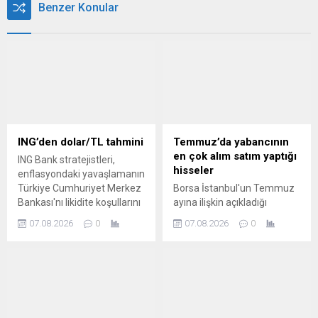
Benzer Konular
ING’den dolar/TL tahmini
Temmuz’da yabancının
en çok alım satım yaptığı
ING Bank stratejistleri,
hisseler
enflasyondaki yavaşlamanın
Türkiye Cumhuriyet Merkez
Borsa İstanbul'un Temmuz
Bankası'nı likidite koşullarını
ayına ilişkin açıkladığı
gevşetmeye yöneltmesi
verilere göre yabancı
07.08.2026
0
07.08.2026
0
durumunda Türk lirasının
yatırımcıların en çok alım
dolar karşısında değer
satım yaptığı hisseler şöyle
kaybedebileceğini öngördü.
sıralandı: