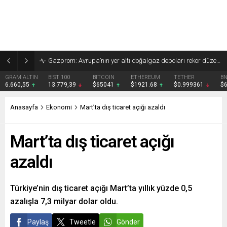
Gazprom: Avrupa’nın yer altı doğalgaz depoları rekor düzeyde düşük
GRAM ALTIN
BIST 100
BITCOIN
ETHEREUM
TETHER
B
6.660,55
13.779,39
$65041
$1921.68
$0.999361
$
Anasayfa
Ekonomi
Mart’ta dış ticaret açığı azaldı
Mart’ta dış ticaret açığı
azaldı
Türkiye’nin dış ticaret açığı Mart’ta yıllık yüzde 0,5
azalışla 7,3 milyar dolar oldu.
Paylaş
Tweetle
Gönder