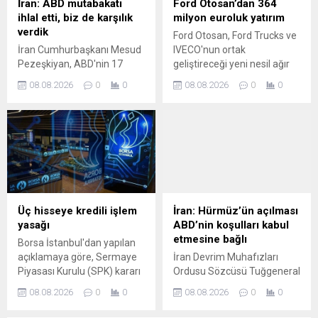
İran: ABD mutabakatı
Ford Otosan’dan 364
ihlal etti, biz de karşılık
milyon euroluk yatırım
verdik
Ford Otosan, Ford Trucks ve
İran Cumhurbaşkanı Mesud
IVECO'nun ortak
Pezeşkiyan, ABD'nin 17
geliştireceği yeni nesil ağır
Haziran'da imzalanan
ticari araç kabininin
08.08.2026
0
0
08.08.2026
0
0
mutabakat zaptını ihlal
üretimine yönelik 2030 yılına
ettiğini ve kendilerinin de
kadar yaklaşık 364 milyon
buna karşılık verdiğini
euroluk net yatırım planını
söyledi.
açıkladı.
Üç hisseye kredili işlem
İran: Hürmüz’ün açılması
yasağı
ABD’nin koşulları kabul
etmesine bağlı
Borsa İstanbul'dan yapılan
açıklamaya göre, Sermaye
İran Devrim Muhafızları
Piyasası Kurulu (SPK) kararı
Ordusu Sözcüsü Tuğgeneral
uyarınca devreye alınan
Hüseyin Muhibbi, Hürmüz
08.08.2026
0
0
08.08.2026
0
0
Volatilite Bazlı Tedbir
Boğazı'nın yeniden
Sistemi (VBTS)
açılmasının İran'ın belirlediği