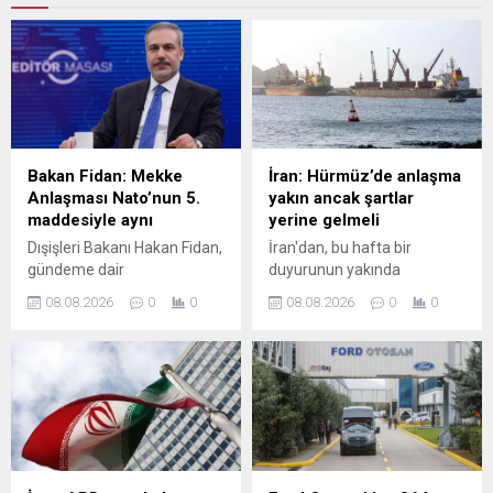
Bakan Fidan: Mekke
İran: Hürmüz’de anlaşma
Anlaşması Nato’nun 5.
yakın ancak şartlar
maddesiyle aynı
yerine gelmeli
Dışişleri Bakanı Hakan Fidan,
İran'dan, bu hafta bir
gündeme dair
duyurunun yakında
açıklamalarda bulundu.
yapılabileceği yönündeki
08.08.2026
0
0
08.08.2026
0
0
Bakan Fidan; Türkiye, Suudi
beklentilerin artmasının
Arabistan ve Pakistan
ardından, Hürmüz
arasında imzalanan Mekke
Boğazı'nda yeni bir deniz
Ortak Savunma
transit güzergahı
Anlaşması'nın, NATO'nun 5.
konusunda Umman ile
maddesiyle teknik olarak
anlaşmaya "çok yakın"
aynı olduğunu dile getirdi.
oldukları açıklaması geldi.