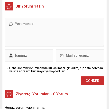
kapsamında; Işıklar Enerji ve
mekanizma ve koşulların
Bir Yorum Yazın
Yapı Holding, CW Enerji ve
ABD tarafından kabul
Hedef Holding paylarına bir
edilmesine bağlı olduğunu
ay boyunca kredili işlem
söyledi.
yasağı geldi.
Daha sonraki yorumlarımda kullanılması için adım, e-posta adresim
ve site adresim bu tarayıcıya kaydedilsin.
Ziyaretçi Yorumları - 0 Yorum
Henüz yorum yapılmamış.