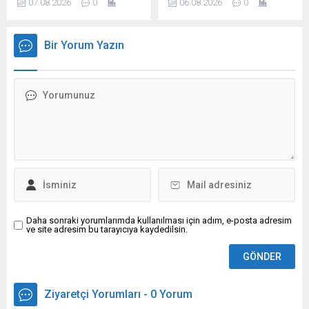
07.08.2026
0
06.08.2026
0
desteklemek amacıyla
dizginlemek için ABD
gerçekleştirdiği ortak döviz
merkez bankasının faiz
müdahalesinin doların
oranlarını şimdiden
Bir Yorum Yazın
küresel rezerv para
kademeli olarak artırmaya
konumunu zayıflatacağı
başlaması gerektiğini
yönündeki görüşlere
söyledi.
katılmadığını açıkladı.
Daha sonraki yorumlarımda kullanılması için adım, e-posta adresim
ve site adresim bu tarayıcıya kaydedilsin.
Ziyaretçi Yorumları - 0 Yorum