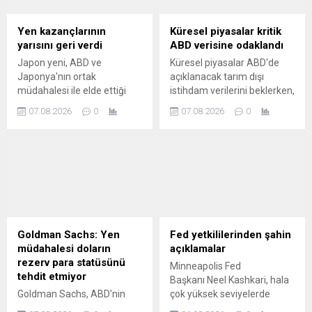
Yen kazançlarının
Küresel piyasalar kritik
yarısını geri verdi
ABD verisine odaklandı
Japon yeni, ABD ve
Küresel piyasalar ABD'de
Japonya'nın ortak
açıklanacak tarım dışı
müdahalesi ile elde ettiği
istihdam verilerini beklerken,
kazançların neredeyse
bir Fed üyesi daha yüksek
07.08.2026
0
07.08.2026
0
yarısını geri verirken,
enflasyon konusunda
yetkililerin piyasaya yeniden
endişesini dile getirdi.
müdahale edebileceği
yönündeki spekülasyonlar
arttı.
Goldman Sachs: Yen
Fed yetkililerinden şahin
müdahalesi doların
açıklamalar
rezerv para statüsünü
Minneapolis Fed
tehdit etmiyor
Başkanı Neel Kashkari, hala
Goldman Sachs, ABD'nin
çok yüksek seviyelerde
Japonya'nın yeni
seyreden enflasyonu