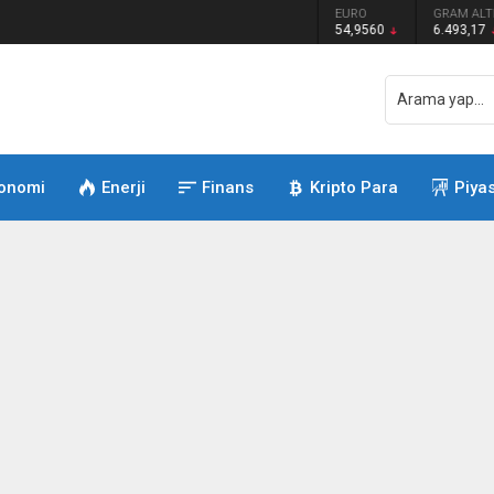
DOLAR
EURO
GRAM ALTI
.08.2026)
47,5929
54,9560
6.493,17
onomi
Enerji
Finans
Kripto Para
Piya