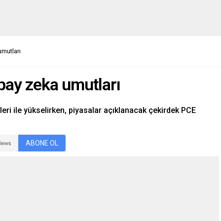
umutları
pay zeka umutları
eri ile yükselirken, piyasalar açıklanacak çekirdek PCE
ABONE OL