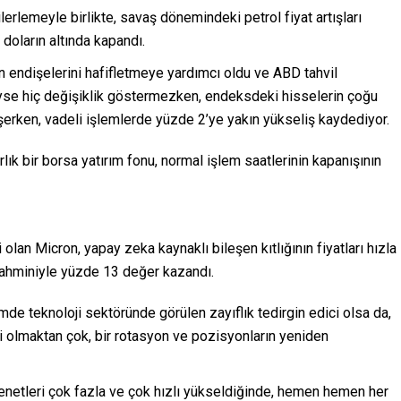
lerlemeyle birlikte, savaş dönemindeki petrol fiyat artışları
doların altında kapandı.
 endişelerini hafifletmeye yardımcı oldu ve ABD tahvil
eyse hiç değişiklik göstermezken, endeksdeki hisselerin çoğu
rken, vadeli işlemlerde yüzde 2’ye yakın yükseliş kaydediyor.
ık bir borsa yatırım fonu, normal işlem saatlerinin kapanışının
 olan Micron, yapay zeka kaynaklı bileşen kıtlığının fiyatları hızla
tahminiyle yüzde 13 değer kazandı.
e teknoloji sektöründe görülen zayıflık tedirgin edici olsa da,
i olmaktan çok, bir rotasyon ve pozisyonların yeniden
netleri çok fazla ve çok hızlı yükseldiğinde, hemen hemen her