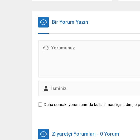
aşan artışla 7 Temmuz'dan beri en
koruyor.
yüksek seviyeye çıktı.
Bir Yorum Yazın
Daha sonraki yorumlarımda kullanılması için adım, e-p
Ziyaretçi Yorumları - 0 Yorum