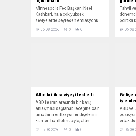
açıklamalar
günde
Minneapolis Fed Başkanı Neel
Tahvil ve
Kashkari, hala çok yüksek
dönemde 
seviyelerde seyreden enflasyonu
politika 
dizginlemek için ABD merkez
sat' te
06.08.2026
0
0
06.08.
bankasının faiz oranlarını şimdiden
almayı d
kademeli olarak artırmaya
başlaması gerektiğini söyledi.
Altın kritik seviyeyi test etti
Gelişen
işlemle
ABD ile İran arasında bir barış
anlaşması sağlanabileceğine dair
ABD ve J
umutların enflasyon endişelerini
pozisyon
kısmen hafifletmesiyle, altın
ortak d
Çarşamba günü yüzde 4'ten fazla
gelişmek
05.08.2026
0
0
05.08.
değer kazandı. Gümüş de yüzde 3'ü
stratejil