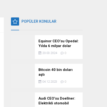
POPÜLER KONULAR
Equinor CEO’su Opedal:
Yılda 6 milyar dolar
harcıyoruz
20.03.2024
0
Bitcoin 40 bin doları
aştı
04.12.2023
0
Audi CEO’su Doellner:
Elektrikli otomobil