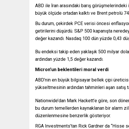
ABD ile İran arasındaki barış görüşmelerindeki i
büyük ölçüde ortadan kalktı ve Brent petrolü 74 
Bu durum, çekirdek PCE verisi öncesi enflasyon
getirilerini düşürdü. S&P 500 kapanışta nered
değer kazandı. Nasdaq 100 dün yüzde 0,43 düşe
Bu endeksi takip eden yaklaşık 500 milyar dolarl
ardından yüzde 1,5 değer kazandı.
Micron’un beklentileri moral verdi
ABD’nin en büyük bilgisayar bellek çipi üreticisi
yükseltmesinin ardından tahminleri aşan satış 
Nationwide’dan Mark Hackett’e göre, son dönemd
bu durum temellerden kaynaklanan bir alarm zil
düzenlenmesine benzerlik gösteriyor.
RGA Investments’tan Rick Gardner da “Hisse se