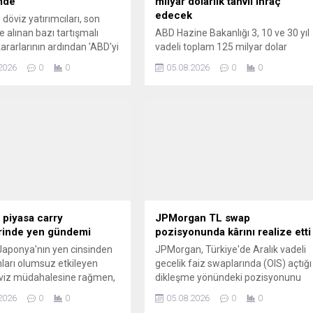
mde
milyar dolarlık tahvil ihraç
edecek
 döviz yatırımcıları, son
alınan bazı tartışmalı
ABD Hazine Bakanlığı 3, 10 ve 30 yıl
kararlarının ardından 'ABD'yi
vadeli toplam 125 milyar dolar
masını yeniden gündeme
tutarında tahvil ihraç edeceğini
2026
0
0
05.08.2026
0
0
eğerlendiriyor.
duyurdu.
 piyasa carry
JPMorgan TL swap
rinde yen gündemi
pozisyonunda kârını realize etti
aponya'nın yen cinsinden
JPMorgan, Türkiye'de Aralık vadeli
ları olumsuz etkileyen
gecelik faiz swaplarında (OIS) açtığı
öviz müdahalesine rağmen,
dikleşme yönündeki pozisyonunu
te olan piyasa "carry trade"
kapatarak kâr realizasyonuna gitti.
2026
0
0
05.08.2026
0
0
eri dirençli duruşunu