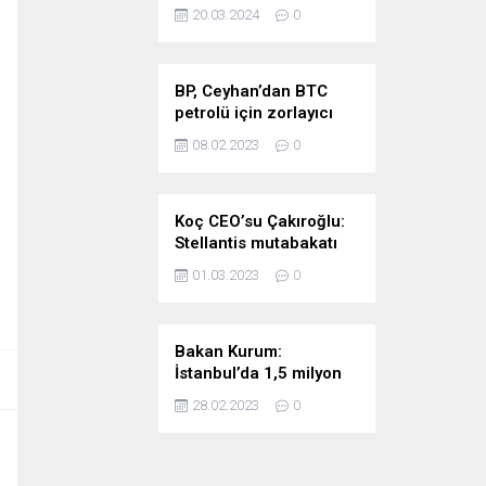
stratejimize sadık
20.03.2024
0
kalacağız
BP, Ceyhan’dan BTC
petrolü için zorlayıcı
sebep ilan etti
08.02.2023
0
Koç CEO’su Çakıroğlu:
Stellantis mutabakatı
Tofaş’ı kıymetli bir
01.03.2023
0
noktaya taşıyor
Bakan Kurum:
İstanbul’da 1,5 milyon
riskli konutu
28.02.2023
0
taşıyacağız