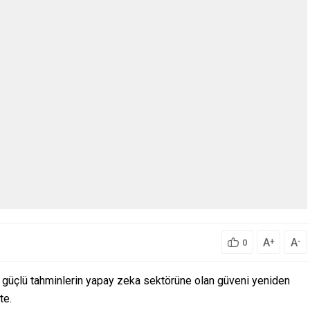
A
A
+
-
0
ı güçlü tahminlerin yapay zeka sektörüne olan güveni yeniden
te.