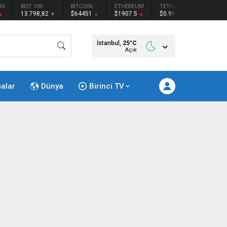
N
BIST 100
BITCOIN
ETHEREUM
TETHER
BNB
13.798,82
$64451
$1907.5
$0.999525
$590.
İstanbul,
25
°C
Açık
salar
Dünya
Birinci TV