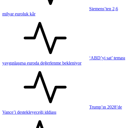
Siemens’ten 2,6
milyar euroluk kâr
‘ABD’yi sat’ teması
yaygınlaşırsa euroda değerlenme bekleniyor
Trump’ın 2028’de
Vance’i destekleyeceği iddiası