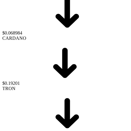
$0.068984
CARDANO
$0.19201
TRON