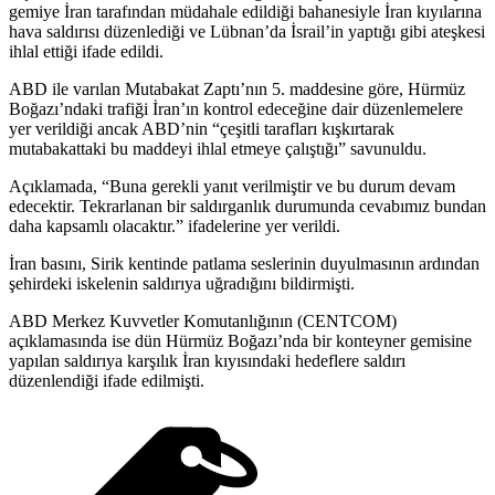
gemiye İran tarafından müdahale edildiği bahanesiyle İran kıyılarına
hava saldırısı düzenlediği ve Lübnan’da İsrail’in yaptığı gibi ateşkesi
ihlal ettiği ifade edildi.
ABD ile varılan Mutabakat Zaptı’nın 5. maddesine göre, Hürmüz
Boğazı’ndaki trafiği İran’ın kontrol edeceğine dair düzenlemelere
yer verildiği ancak ABD’nin “çeşitli tarafları kışkırtarak
mutabakattaki bu maddeyi ihlal etmeye çalıştığı” savunuldu.
Açıklamada, “Buna gerekli yanıt verilmiştir ve bu durum devam
edecektir. Tekrarlanan bir saldırganlık durumunda cevabımız bundan
daha kapsamlı olacaktır.” ifadelerine yer verildi.
İran basını, Sirik kentinde patlama seslerinin duyulmasının ardından
şehirdeki iskelenin saldırıya uğradığını bildirmişti.
ABD Merkez Kuvvetler Komutanlığının (CENTCOM)
açıklamasında ise dün Hürmüz Boğazı’nda bir konteyner gemisine
yapılan saldırıya karşılık İran kıyısındaki hedeflere saldırı
düzenlendiği ifade edilmişti.