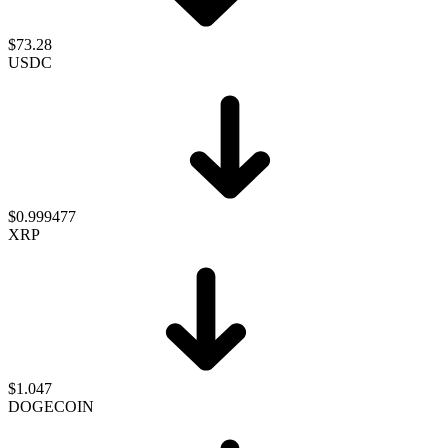
$73.28
USDC
$0.999477
XRP
$1.047
DOGECOIN