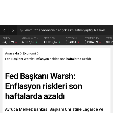
Temmuz’da yabancının en çok alım satım yaptığı hisseler
EURO
GRAM ALTIN
BIST 100
BITCOIN
ETHEREUM
TET
54,9979
6.587,65
13.866,67
$64361
$1904.19
$0.
Anasayfa
Ekonomi
Fed Başkanı Warsh: Enflasyon riskleri son haftalarda azaldı
Fed Başkanı Warsh:
Enflasyon riskleri son
haftalarda azaldı
Avrupa Merkez Bankası Başkanı Christine Lagarde ve