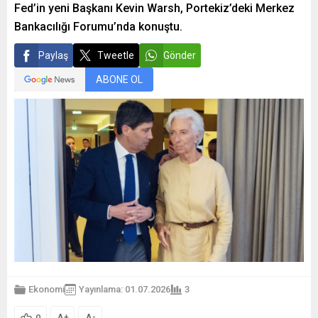
Fed’in yeni Başkanı Kevin Warsh, Portekiz’deki Merkez
Bankacılığı Forumu’nda konuştu.
Paylaş
Tweetle
Gönder
ABONE OL
Ekonomi
Yayınlama: 01.07.2026
3
+
-
0