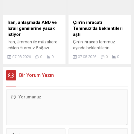
İran, anlaşmada ABD ve
Çin’in ihracatı
İsrail gemilerine yasak
Temmuz’da beklentileri
istiyor
aştı
İran, Umman ile müzakere
Çin'in ihracatı temmuz
edilen Hürmüz Boğazı
ayında beklentilerin
anlaşması kapsamında ABD
üzerinde artış kaydetti.
07.08.2026
0
0
07.08.2026
0
0
ve İsrail'e ait gemilerin
boğazdan geçişini
yasaklamayı ve "düşman
Bir Yorum Yazın
ülkelerden" geçiş izni
verilmeden önce tazminat
talep etmeyi hedefliyor.