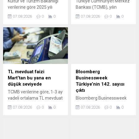
Kültür ve Turizm Bakanlığı
Türkiye Cumhuriyet Merkez
verilerine göre 2025 yılı
Bankası (TCMB), yılın
Haziran ayında yüzde 57,8
üçüncü enflasyon raporunu
07.08.2026
0
0
07.08.2026
0
0
olan doluluk oranı bu yılın
13 Ağustos'ta İstanbul
aynı ayında yüzde 52,23
Finans Merkezi'nde
olarak kaydedildi.
açıklayacak.
TL mevduat faizi
Bloomberg
Mart’tan bu yana en
Businessweek
düşük seviyede
Türkiye’nin 142. sayısı
çıktı
TCMB verilerine göre, 1-3 ay
vadeli ortalama TL mevduat
Bloomberg Businessweek
faizi Temmuz sonunda
Türkiye'nin yeni sayısı
07.08.2026
0
0
07.08.2026
0
0
yüzde 39,6'ya düşerek Mart
'Yapay Zekâ Çağında
ayından bu yana en düşük
Geleceğini Seçmek' kapak
seviyesini gördü.
konusuyla dijital
platformdaki yerini aldı.