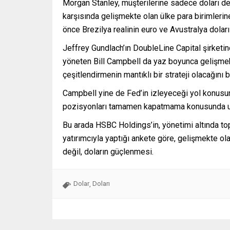
Morgan Stanley, müşterilerine sadece doları de
karşısında gelişmekte olan ülke para birimlerine 
önce Brezilya realinin euro ve Avustralya dolar
Jeffrey Gundlach’ın DoubleLine Capital şirketin
yöneten Bill Campbell da yaz boyunca gelişmekt
çeşitlendirmenin mantıklı bir strateji olacağını be
Campbell yine de Fed’in izleyeceği yol konusun
pozisyonları tamamen kapatmama konusunda uy
Bu arada HSBC Holdings’in, yönetimi altında to
yatırımcıyla yaptığı ankete göre, gelişmekte ola
değil, doların güçlenmesi.
Dolar
Doları
,