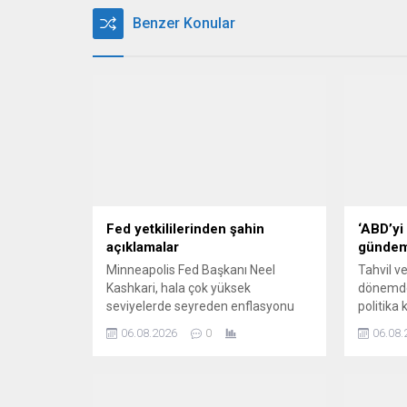
Benzer Konular
Fed yetkililerinden şahin
‘ABD’yi
açıklamalar
günde
Minneapolis Fed Başkanı Neel
Tahvil ve
Kashkari, hala çok yüksek
dönemde 
seviyelerde seyreden enflasyonu
politika 
dizginlemek için ABD merkez
sat' te
06.08.2026
0
06.08.
bankasının faiz oranlarını şimdiden
almayı d
kademeli olarak artırmaya
başlaması gerektiğini söyledi.