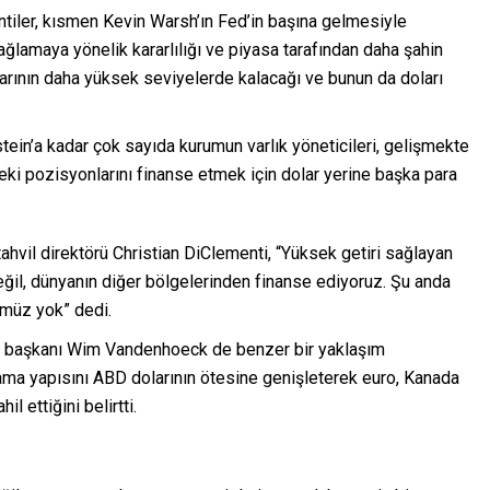
tiler, kısmen Kevin Warsh’ın Fed’in başına gelmesiyle
sağlamaya yönelik kararlılığı ve piyasa tarafından daha şahin
nlarının daha yüksek seviyelerde kalacağı ve bunun da doları
ein’a kadar çok sayıda kurumun varlık yöneticileri, gelişmekte
deki pozisyonlarını finanse etmek için dolar yerine başka para
ahvil direktörü Christian DiClementi, “Yüksek getiri sağlayan
eğil, dünyanın diğer bölgelerinden finanse ediyoruz. Şu anda
ümüz yok” dedi.
eş başkanı Wim Vandenhoeck de benzer bir yaklaşım
nlama yapısını ABD dolarının ötesine genişleterek euro, Kanada
l ettiğini belirtti.