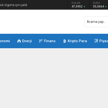
DOLAR
EURO
GRAM ALTI
leri Haziran’da tahminleri aştı
47,5952
55,0664
6.528,76
onomi
Enerji
Finans
Kripto Para
Piya