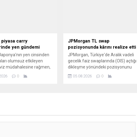
 piyasa carry
JPMorgan TL swap
rinde yen gündemi
pozisyonunda kârını realize etti
aponya'nın yen cinsinden
JPMorgan, Türkiye'de Aralık vadeli
ları olumsuz etkileyen
gecelik faiz swaplarında (OIS) açtığı
öviz müdahalesine rağmen,
dikleşme yönündeki pozisyonunu
te olan piyasa "carry trade"
kapatarak kâr realizasyonuna gitti.
2026
0
05.08.2026
0
eri dirençli duruşunu