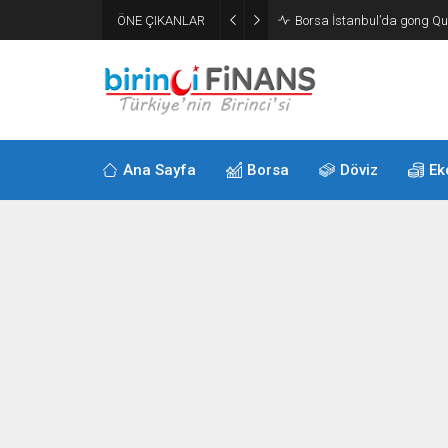
ÖNE ÇIKANLAR
Almanya’da fabrika sipariş
Ana Sayfa
Borsa
Döviz
Ek