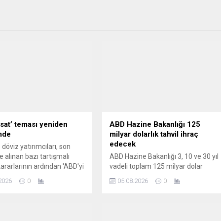
 sat’ teması yeniden
ABD Hazine Bakanlığı 125
mde
milyar dolarlık tahvil ihraç
edecek
 döviz yatırımcıları, son
alınan bazı tartışmalı
ABD Hazine Bakanlığı 3, 10 ve 30 yıl
kararlarının ardından 'ABD'yi
vadeli toplam 125 milyar dolar
masını yeniden gündeme
tutarında tahvil ihraç edeceğini
2026
0
05.08.2026
0
eğerlendiriyor.
duyurdu.