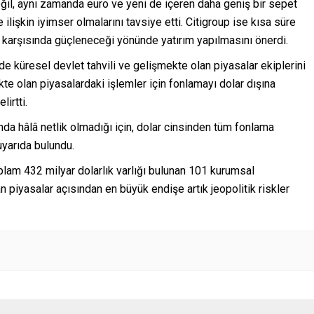
ğil, aynı zamanda euro ve yeni de içeren daha geniş bir sepet
ilişkin iyimser olmalarını tavsiye etti. Citigroup ise kısa süre
ı karşısında güçleneceği yönünde yatırım yapılmasını önerdi.
de küresel devlet tahvili ve gelişmekte olan piyasalar ekiplerini
e olan piyasalardaki işlemler için fonlamayı dolar dışına
lirtti.
da hâlâ netlik olmadığı için, dolar cinsinden tüm fonlama
arıda bulundu.
plam 432 milyar dolarlık varlığı bulunan 101 kurumsal
n piyasalar açısından en büyük endişe artık jeopolitik riskler