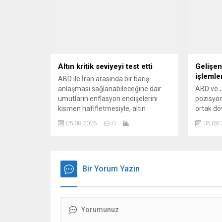
Altın kritik seviyeyi test etti
Gelişen
işlemle
ABD ile İran arasında bir barış
anlaşması sağlanabileceğine dair
ABD ve J
umutların enflasyon endişelerini
pozisyon
kısmen hafifletmesiyle, altın
ortak d
Çarşamba günü yüzde 4'ten fazla
gelişmek
05.08.2026
0
05.08.
değer kazandı. Gümüş de yüzde 3'ü
stratejil
aşan artışla 7 Temmuz'dan beri en
koruyor.
yüksek seviyeye çıktı.
Bir Yorum Yazın