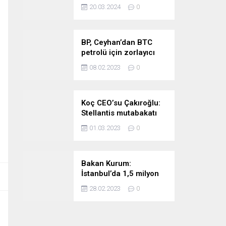
stratejimize sadık
20.03.2024
0
kalacağız
BP, Ceyhan’dan BTC
petrolü için zorlayıcı
sebep ilan etti
08.02.2023
0
Koç CEO’su Çakıroğlu:
Stellantis mutabakatı
Tofaş’ı kıymetli bir
01.03.2023
0
noktaya taşıyor
Bakan Kurum:
İstanbul’da 1,5 milyon
riskli konutu
28.02.2023
0
taşıyacağız