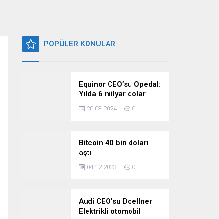
POPÜLER KONULAR
Equinor CEO’su Opedal:
Yılda 6 milyar dolar
harcıyoruz
20.03.2024
0
Bitcoin 40 bin doları
aştı
04.12.2023
0
Audi CEO’su Doellner:
Elektrikli otomobil