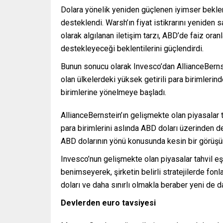
Dolara yönelik yeniden güçlenen iyimser beklen
desteklendi. Warsh’ın fiyat istikrarını yeniden 
olarak algılanan iletişim tarzı, ABD’de faiz ora
destekleyeceği beklentilerini güçlendirdi.
Bunun sonucu olarak Invesco’dan AllianceBernst
olan ülkelerdeki yüksek getirili para birimlerin
birimlerine yönelmeye başladı.
AllianceBernstein’ın gelişmekte olan piyasalar t
para birimlerini aslında ABD doları üzerinden d
ABD dolarının yönü konusunda kesin bir görüş
Invesco’nun gelişmekte olan piyasalar tahvil 
benimseyerek, şirketin belirli stratejilerde fo
doları ve daha sınırlı olmakla beraber yeni de dahi
Devlerden euro tavsiyesi