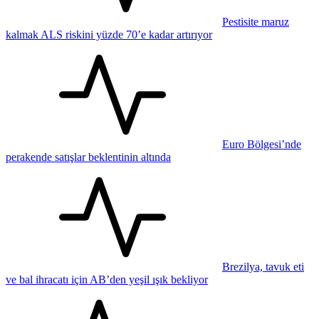
Pestisite maruz
kalmak ALS riskini yüzde 70’e kadar artırıyor
Euro Bölgesi’nde
perakende satışlar beklentinin altında
Brezilya, tavuk eti
ve bal ihracatı için AB’den yeşil ışık bekliyor