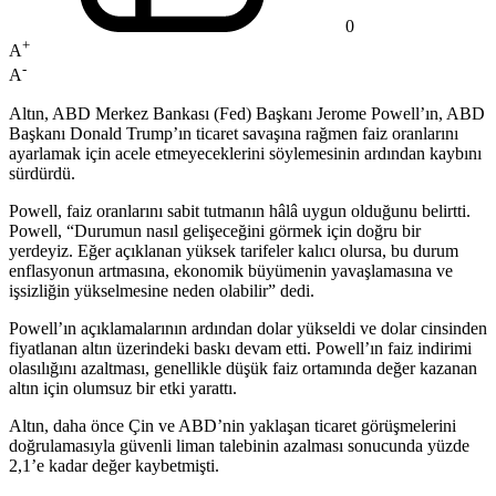
0
+
A
-
A
Altın, ABD Merkez Bankası (Fed) Başkanı Jerome Powell’ın, ABD
Başkanı Donald Trump’ın ticaret savaşına rağmen faiz oranlarını
ayarlamak için acele etmeyeceklerini söylemesinin ardından kaybını
sürdürdü.
Powell, faiz oranlarını sabit tutmanın hâlâ uygun olduğunu belirtti.
Powell, “Durumun nasıl gelişeceğini görmek için doğru bir
yerdeyiz. Eğer açıklanan yüksek tarifeler kalıcı olursa, bu durum
enflasyonun artmasına, ekonomik büyümenin yavaşlamasına ve
işsizliğin yükselmesine neden olabilir” dedi.
Powell’ın açıklamalarının ardından dolar yükseldi ve dolar cinsinden
fiyatlanan altın üzerindeki baskı devam etti. Powell’ın faiz indirimi
olasılığını azaltması, genellikle düşük faiz ortamında değer kazanan
altın için olumsuz bir etki yarattı.
Altın, daha önce Çin ve ABD’nin yaklaşan ticaret görüşmelerini
doğrulamasıyla güvenli liman talebinin azalması sonucunda yüzde
2,1’e kadar değer kaybetmişti.