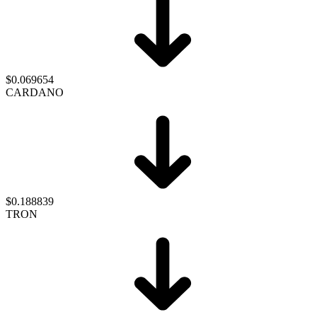
$0.069654
CARDANO
$0.188839
TRON