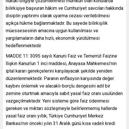
hukuki bilgiyle çözümlenmesi mümkün olan konularda
bilirkişiye başvuran hâkim ve Cumhuriyet savcıları hakkında
disiplin yaptırımı olarak uyarma cezası verilebilmesi
açıkça hükme bağlanmaktadır. Bu sayede bilirkişilik
müessesesinin amacına uygun kullanılması ve
yargılamaların daha hızlı, ekonomik yürütülmesi
hedeflenmektedir.
MADDE 11: 3095 sayılı Kanuni Faiz ve Temerrüt Faizine
İlişkin Kanun’un 1 inci maddesi, Anayasa Mahkemesi’nin
iptal kararı gerekçelerini karşılayacak şekilde yeniden
düzenlenmektedir. Paranın enflasyon karşısında değer
kaybını önlemek ve alacaklı-borçlu dengesini adil bir
zemine oturtmak amacıyla sabit yasal faiz oranı usulünden
vazgeçilmektedir. Yeni sisteme göre faiz ödenmesi
gereken ve miktarı sözleşmeyle belirlenmemiş hallerde
yasal faiz oranı yıllık; Türkiye Cumhuriyet Merkez
Bankası’nın önceki yılın 31 Aralık günü kısa vadeli kredi