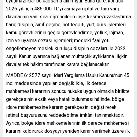
uyuşmazlıklar bu kapsama alınmıştır. Buna göre; konusu
2026 yılı için 486.000 TL’yi aşmayan iptal ve tam yargı
davalarının yanı sıra; öğrencilerin ilişik kesme/uzaklaştırma
hariç disiplin, sınıf geçme, not tespiti, yurt, burs işlemleri;
kamu görevlilerinin geçici görevlendirme, yolluk, lojman,
izin ve uyarma cezası işlemleri; mesleki faaliyeti
engellemeyen meslek kuruluşu disiplin cezaları ile 2022
sayılı Kanun uyarınca bağlanan muhtaçlık aylıklarına ilişkin
davalar tek hâkim tarafından karara bağlanacaktır.
MADDE 6: 2577 sayılı İdari Yargılama Usulü Kanunu’nun 45
inci maddesinde yapılan değişiklikle, ilk derece
mahkemesi kararının sonucu hukuka uygun olmakla birlikte
gerekçesinin eksik veya hatalı bulunması hâlinde, bölge
idare mahkemesine kararın gerekçesini değiştirerek
istinaf başvurusunu reddedebilme imkânı tanınmaktadır.
Ayrıca, bölge idare mahkemelerinin ilk derece mahkemesi
kararını kaldırarak dosyayı yeniden karar verilmek üzere ilk