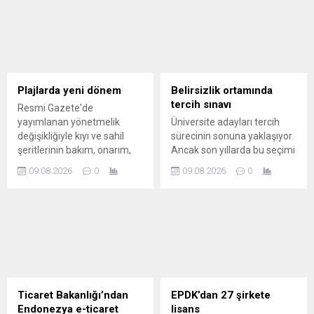
rafinerisinde yangın çıktı ve
Yapay Zeka Destekli
alevler söndürüldü.
Muhasebe ve İleri Analitik
Projesi'yle bugüne kadar 2
milyar liranın üzerinde
verimsizlik riski taşıyan
kamu harcaması tespit
edildi.
Plajlarda yeni dönem
Belirsizlik ortamında
tercih sınavı
Resmi Gazete'de
yayımlanan yönetmelik
Üniversite adayları tercih
değişikliğiyle kıyı ve sahil
sürecinin sonuna yaklaşıyor.
şeritlerinin bakım, onarım,
Ancak son yıllarda bu seçimi
güvenlik ve temizlik
yapmak her zamankinden
09.08.2026
0
09.08.2026
0
işlemlerinde Bakanlığın ilgili
daha zor. Teknolojik
birimlerine de yetki verildi.
gelişmeler bugünün
mesleklerini dönüştürürken
pek çoğunu da ortadan
kaldırıyor.
Ticaret Bakanlığı’ndan
EPDK’dan 27 şirkete
Endonezya e-ticaret
lisans