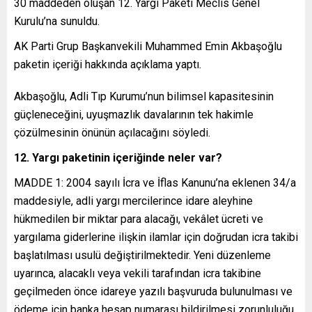
30 maddeden oluşan 12. Yargı Paketi Meclis Genel
Kurulu’na sunuldu.
AK Parti Grup Başkanvekili Muhammed Emin Akbaşoğlu
paketin içeriği hakkında açıklama yaptı.
Akbaşoğlu, Adli Tıp Kurumu’nun bilimsel kapasitesinin
güçleneceğini, uyuşmazlık davalarının tek hakimle
çözülmesinin önünün açılacağını söyledi.
12. Yargı paketinin içeriğinde neler var?
MADDE 1: 2004 sayılı İcra ve İflas Kanunu’na eklenen 34/a
maddesiyle, adli yargı mercilerince idare aleyhine
hükmedilen bir miktar para alacağı, vekâlet ücreti ve
yargılama giderlerine ilişkin ilamlar için doğrudan icra takibi
başlatılması usulü değiştirilmektedir. Yeni düzenleme
uyarınca, alacaklı veya vekili tarafından icra takibine
geçilmeden önce idareye yazılı başvuruda bulunulması ve
ödeme için banka hesap numarası bildirilmesi zorunluluğu