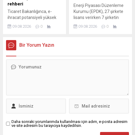
rehberi
Enerji Piyasası Düzenleme
Ticaret Bakanlığınca, e-
Kurumu (EPDK), 27 şirkete
ihracat potansiyeli yüksek
lisans verirken 7 şirketin
pazarlara yönelik hazırlanan
lisansını sonlandırdı.
09.08.2026
0
09.08.2026
0
ülke rehberleri kapsamında,
Endonezya'ya ilişkin
kapsamlı bir rehber
Bir Yorum Yazın
yayımlandı.
Daha sonraki yorumlarımda kullanılması için adım, e-posta adresim
ve site adresim bu tarayıcıya kaydedilsin.