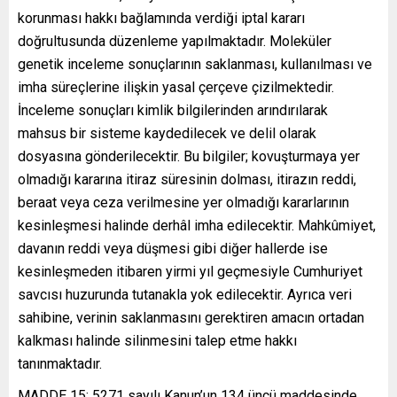
korunması hakkı bağlamında verdiği iptal kararı
doğrultusunda düzenleme yapılmaktadır. Moleküler
genetik inceleme sonuçlarının saklanması, kullanılması ve
imha süreçlerine ilişkin yasal çerçeve çizilmektedir.
İnceleme sonuçları kimlik bilgilerinden arındırılarak
mahsus bir sisteme kaydedilecek ve delil olarak
dosyasına gönderilecektir. Bu bilgiler; kovuşturmaya yer
olmadığı kararına itiraz süresinin dolması, itirazın reddi,
beraat veya ceza verilmesine yer olmadığı kararlarının
kesinleşmesi halinde derhâl imha edilecektir. Mahkûmiyet,
davanın reddi veya düşmesi gibi diğer hallerde ise
kesinleşmeden itibaren yirmi yıl geçmesiyle Cumhuriyet
savcısı huzurunda tutanakla yok edilecektir. Ayrıca veri
sahibine, verinin saklanmasını gerektiren amacın ortadan
kalkması halinde silinmesini talep etme hakkı
tanınmaktadır.
MADDE 15: 5271 sayılı Kanun’un 134 üncü maddesinde