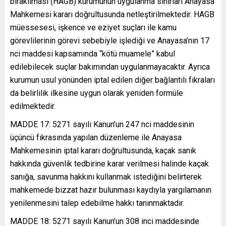
bırakılması (HAGB) kurumunun uygulanma sınırları Anayasa
Mahkemesi kararı doğrultusunda netleştirilmektedir. HAGB
müessesesi, işkence ve eziyet suçları ile kamu
görevlilerinin görevi sebebiyle işlediği ve Anayasa’nın 17
nci maddesi kapsamında “kötü muamele” kabul
edilebilecek suçlar bakımından uygulanmayacaktır. Ayrıca
kurumun usul yönünden iptal edilen diğer bağlantılı fıkraları
da belirlilik ilkesine uygun olarak yeniden formüle
edilmektedir.
MADDE 17: 5271 sayılı Kanun’un 247 nci maddesinin
üçüncü fıkrasında yapılan düzenleme ile Anayasa
Mahkemesinin iptal kararı doğrultusunda, kaçak sanık
hakkında güvenlik tedbirine karar verilmesi halinde kaçak
sanığa, savunma hakkını kullanmak istediğini belirterek
mahkemede bizzat hazır bulunması kaydıyla yargılamanın
yenilenmesini talep edebilme hakkı tanınmaktadır.
MADDE 18: 5271 sayılı Kanun’un 308 inci maddesinde