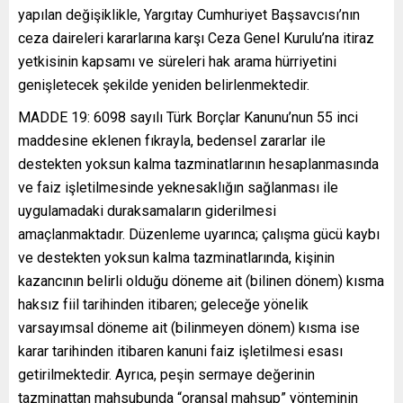
yapılan değişiklikle, Yargıtay Cumhuriyet Başsavcısı’nın
ceza daireleri kararlarına karşı Ceza Genel Kurulu’na itiraz
yetkisinin kapsamı ve süreleri hak arama hürriyetini
genişletecek şekilde yeniden belirlenmektedir.
MADDE 19: 6098 sayılı Türk Borçlar Kanunu’nun 55 inci
maddesine eklenen fıkrayla, bedensel zararlar ile
destekten yoksun kalma tazminatlarının hesaplanmasında
ve faiz işletilmesinde yeknesaklığın sağlanması ile
uygulamadaki duraksamaların giderilmesi
amaçlanmaktadır. Düzenleme uyarınca; çalışma gücü kaybı
ve destekten yoksun kalma tazminatlarında, kişinin
kazancının belirli olduğu döneme ait (bilinen dönem) kısma
haksız fiil tarihinden itibaren; geleceğe yönelik
varsayımsal döneme ait (bilinmeyen dönem) kısma ise
karar tarihinden itibaren kanuni faiz işletilmesi esası
getirilmektedir. Ayrıca, peşin sermaye değerinin
tazminattan mahsubunda “oransal mahsup” yönteminin