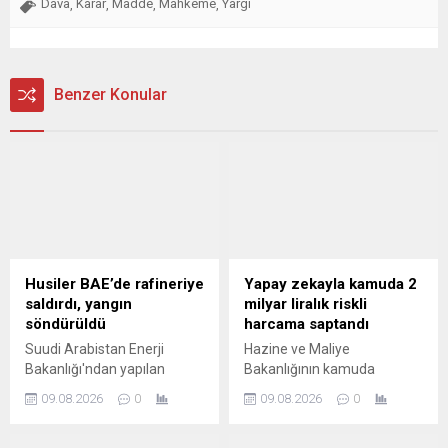
Dava
Karar
Madde
Mahkeme
Yargı
,
,
,
,
Benzer Konular
Husiler BAE’de rafineriye
Yapay zekayla kamuda 2
saldırdı, yangın
milyar liralık riskli
söndürüldü
harcama saptandı
Suudi Arabistan Enerji
Hazine ve Maliye
Bakanlığı'ndan yapılan
Bakanlığının kamuda
açıklamaya göre, Pazar
şeffaflık ve hesap
09.08.2026
0
09.08.2026
0
günü erken saatlerde Saudi
verebilirliği artırmak
Aramco'ya ait Jazan petrol
amacıyla devreye aldığı